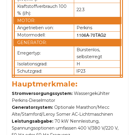
Kraftstoffverbrauch 100
22.3
% (l/h):
MOTOR:
Angetrieben von:
Perkins
1106A-70TAG2
Motormodell:
GENERATOR:
Bürstenlos,
Erregertyp:
selbsterregt
Isolationsgrad:
H
Schutzgrad:
lP23
Hauptmerkmale:
Stromversorgungssystem:
Wassergekühlter
Perkins-Dieselmotor
Generatorsystem:
Optionale Marathon/Mecc
Alte/Stamford/Leroy Somer AC-Lichtmaschinen
Leistungsabgabe:
70 kW Nennleistung,
Spannungsoptionen umfassen 400 V/380 V/220 V,