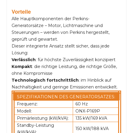
Vorteile
Alle Hauptkomponenten der Perkins-
Generatorsätze – Motor, Lichtmaschine und
Steuerungen – werden von Perkins hergestellt,
geprüft und gewartet.
Dieser integrierte Ansatz stellt sicher, dass jede
Lösung:
Verlässlich
: für höchste Zuverlässigkeit konzipiert
Kompakt
: die richtige Leistung, die richtige Größe,
ohne Kompromisse
Technologisch fortschrittlich
: im Hinblick auf
Nachhaltigkeit und geringe Emissionen entwickelt.
SPEZIFIKATIONEN DES GENERATORSATZES:
Frequenz:
60 Hz
Modell:
ONX-P169P
Primärleistung (kW/kVA):
135 kW/169 kVA
Standby-Leistung
150 kW/188 kVA
(kW/kVA):