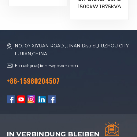
MTU Motor 20V
1500kW 1875kVA
4000 G23
Baudouin-Motor
Dieselgenerator
16M33G2000/5
Dieselgenerator
NO.107 XIYUAN ROAD ,JINAN District,FUZHOU CITY,
FUJIAN,CHINA
E-mail: jina@onewpower.com
+86-15980204507
IN VERBINDUNG BLEIBEN