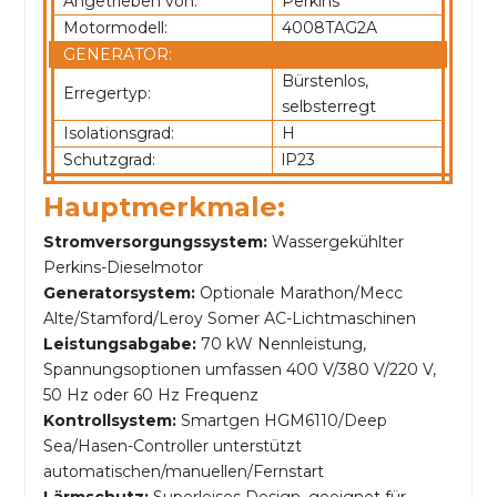
Angetrieben von:
Perkins
Motormodell:
4008TAG2A
GENERATOR:
Bürstenlos,
Erregertyp:
selbsterregt
Isolationsgrad:
H
Schutzgrad:
lP23
Hauptmerkmale:
Stromversorgungssystem:
Wassergekühlter
Perkins-Dieselmotor
Generatorsystem:
Optionale Marathon/Mecc
Alte/Stamford/Leroy Somer AC-Lichtmaschinen
Leistungsabgabe:
70 kW Nennleistung,
Spannungsoptionen umfassen 400 V/380 V/220 V,
50 Hz oder 60 Hz Frequenz
Kontrollsystem:
Smartgen HGM6110/Deep
Sea/Hasen-Controller unterstützt
automatischen/manuellen/Fernstart