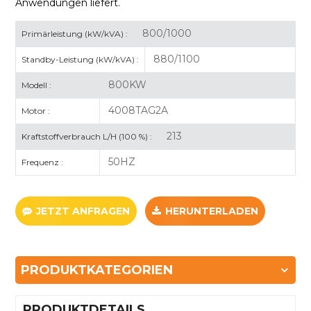
Anwendungen liefert.
800/1000
Primärleistung (kW/kVA) :
880/1100
Standby-Leistung (kW/kVA) :
800KW
Modell :
4008TAG2A
Motor :
213
Kraftstoffverbrauch L/H (100 %) :
50HZ
Frequenz :
JETZT ANFRAGEN
HERUNTERLADEN
PRODUKTKATEGORIEN
PRODUKTDETAILS