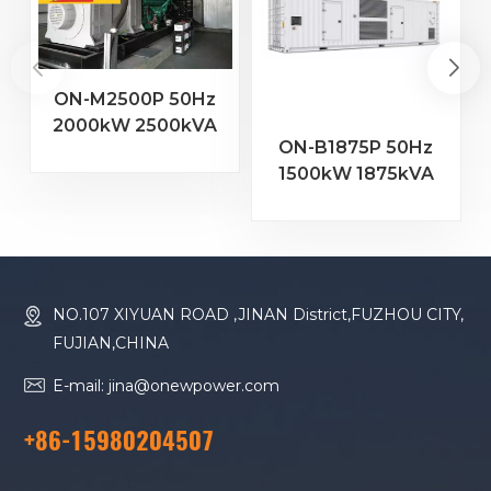
ON-M2500P 50Hz
2000kW 2500kVA
ON-B1875P 50Hz
MTU Motor 20V
1500kW 1875kVA
4000 G23
Baudouin-Motor
Dieselgenerator
16M33G2000/5
Dieselgenerator
NO.107 XIYUAN ROAD ,JINAN District,FUZHOU CITY,
FUJIAN,CHINA
E-mail: jina@onewpower.com
+86-15980204507