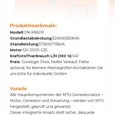
Produktmerkmale:
Modell
:ON-M650P
Grundlastabdeckung
:520kW/650kVA
Standleistung
:572kW/715kVA
Motor
:12V 2000 G25
Kraftstoffverbrauch L/H (100 %)
:140
Preis
: Günstiger Preis, heißer Verkauf, Farbe
optional, für kleinere Marinegrößen kontaktieren Sie
uns bitte für individuelle Größen
Vorteile
Alle Hauptkomponenten der MTU-Generatorsätze –
Motor, Generator und Steuerung – werden von MTU
hergestellt, geprüft und gewartet.
Dieser integrierte Ansatz stellt sicher, dass jede