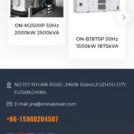
ON-M2500P 50Hz
2000kW 2500kVA
ON-B1875P 50Hz
MTU Motor 20V
1500kW 1875kVA
4000 G23
Baudouin-Motor
Dieselgenerator
16M33G2000/5
Dieselgenerator
NO.107 XIYUAN ROAD ,JINAN District,FUZHOU CITY,
FUJIAN,CHINA
E-mail: jina@onewpower.com
+86-15980204507