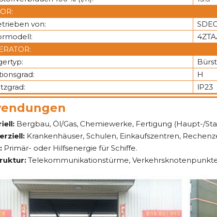
OR:
trieben von:
SDE
rmodell:
4ZTA
ERATOR:
gertyp:
Bürst
tionsgrad:
H
tzgrad:
lP23
endungen
iell:
Bergbau, Öl/Gas, Chemiewerke, Fertigung (Haupt-/St
ziell:
Krankenhäuser, Schulen, Einkaufszentren, Rechenze
:
Primär- oder Hilfsenergie für Schiffe.
truktur:
Telekommunikationstürme, Verkehrsknotenpunkte, El