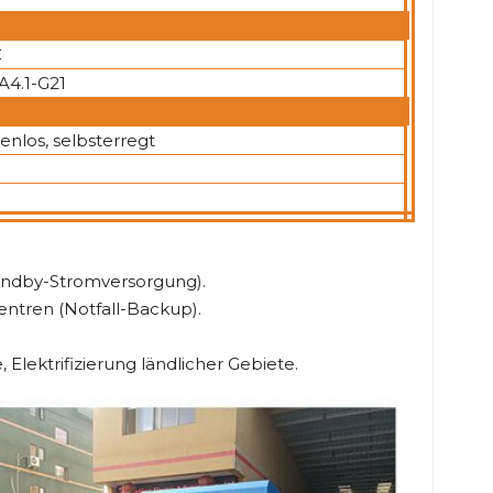
C
A4.1-G21
enlos, selbsterregt
andby-Stromversorgung).
ntren (Notfall-Backup).
ektrifizierung ländlicher Gebiete.