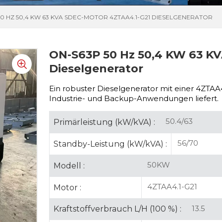
50 HZ 50,4 KW 63 KVA SDEC-MOTOR 4ZTAA4.1-G21 DIESELGENERATOR
ON-S63P 50 Hz 50,4 KW 63 K
Dieselgenerator
Ein robuster Dieselgenerator mit einer
4ZTAA4.
Industrie- und Backup-Anwendungen liefert.
50.4/63
Primärleistung (kW/kVA) :
56/70
Standby-Leistung (kW/kVA) :
50KW
Modell :
4ZTAA4.1-G21
Motor :
13.5
Kraftstoffverbrauch L/H (100 %) :