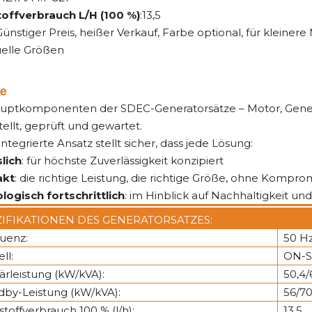
toffverbrauch L/H (100 %)
:13,5
 Günstiger Preis, heißer Verkauf, Farbe optional, für kleiner
uelle Größen
le
auptkomponenten der SDEC-Generatorsätze – Motor, Gene
ellt, geprüft und gewartet.
integrierte Ansatz stellt sicher, dass jede Lösung:
lich
: für höchste Zuverlässigkeit konzipiert
kt
: die richtige Leistung, die richtige Größe, ohne Kompro
logisch fortschrittlich
: im Hinblick auf Nachhaltigkeit un
ZIFIKATIONEN DES GENERATORSATZES:
uenz:
50 H
ll:
ON-S
ärleistung (kW/kVA):
50,4/
dby-Leistung (kW/kVA):
56/7
stoffverbrauch 100 % (l/h):
13.5