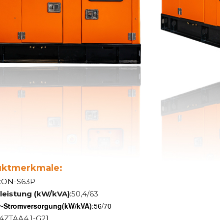
uktmerkmale:
:ON-S63P
leistung (kW/kVA)
:50,4/63
-Stromversorgung
(kW/kVA)
:56/70
:4ZTAA4.1-G21