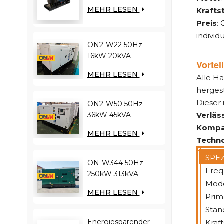
YUCHAI-Motor
MEHR LESEN
Krafts
YC12VC3000-D30
Preis
:
Dieselgenerator
individ
ON2-W22 50Hz
16kW 20kVA
Vortei
RICARDO Motor
MEHR LESEN
Alle H
4YT23-20D
Dieselgenerator
hergest
Dieser 
ON2-W50 50Hz
Verläss
36kW 45kVA
RICARDO Motor
Kompa
MEHR LESEN
N4100ZDS-42
Techno
Dieselgenerator
SPE
ON-W344 50Hz
Freq
250kW 313kVA
Mode
RICARDO-Motor
MEHR LESEN
WT13B-308DE
Prim
Dieselgenerator
Stan
Energiesparender
Kraft