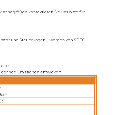
e Marinegrößen kontaktieren Sie uns bitte für
rator und Steuerungen – werden von SDEC
misse
d geringe Emissionen entwickelt.
z
63P
63
0