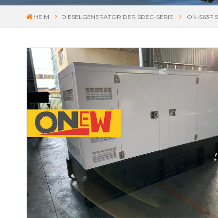
HEIM
DIESELGENERATOR DER SDEC-SERIE
ON-S63P 