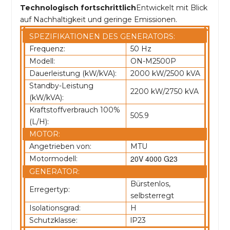
Technologisch fortschrittlich
Entwickelt mit Blick
auf Nachhaltigkeit und geringe Emissionen.
SPEZIFIKATIONEN DES GENERATORS:
Frequenz:
50 Hz
Modell:
ON-M2500P
Dauerleistung (kW/kVA):
2000 kW/2500 kVA
Standby-Leistung
2200 kW/2750 kVA
(kW/kVA):
Kraftstoffverbrauch 100%
505.9
(L/H):
MOTOR:
Angetrieben von:
MTU
20V 4000 G23
Motormodell:
GENERATOR:
Bürstenlos,
Erregertyp:
selbsterregt
Isolationsgrad:
H
Schutzklasse:
lP23