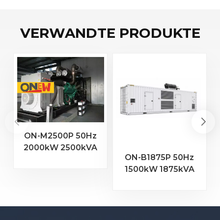
VERWANDTE PRODUKTE
ON-M2500P 50Hz
2000kW 2500kVA
ON-B1875P 50Hz
MTU Motor 20V
1500kW 1875kVA
4000 G23
Baudouin-Motor
Dieselgenerator
16M33G2000/5
Dieselgenerator