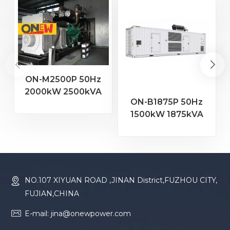
ON-M2500P 50Hz
2000kW 2500kVA
ON-B1875P 50Hz
MTU Motor 20V
1500kW 1875kVA
4000 G23
Baudouin-Motor
Dieselgenerator
16M33G2000/5
Dieselgenerator
NO.107 XIYUAN ROAD ,JINAN District,FUZHOU CITY,
FUJIAN,CHINA
E-mail: jina@onewpower.com