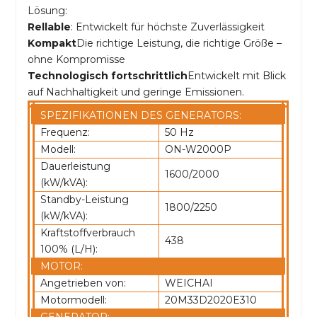
Lösung:
Rellable
: Entwickelt für höchste Zuverlässigkeit
Kompakt
Die richtige Leistung, die richtige Größe –
ohne Kompromisse
Technologisch fortschrittlich
Entwickelt mit Blick
auf Nachhaltigkeit und geringe Emissionen.
SPEZIFIKATIONEN DES GENERATORS:
Frequenz:
50 Hz
Modell:
ON-W2000P
Dauerleistung
1600/2000
(kW/kVA):
Standby-Leistung
1800/2250
(kW/kVA):
Kraftstoffverbrauch
438
100% (L/H):
MOTOR:
Angetrieben von:
WEICHAI
Motormodell:
20M33D2020E310