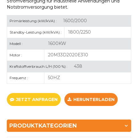
Stromversorgung für industrielle Anwendungen und
Notstromversorgung bietet.
1600/2000
Primärleistung (kW/kVA) :
1800/2250
Standby-Leistung (kW/kVA) :
1600KW
Modell :
20M33D2020E310
Motor :
438
Kraftstoffverbrauch L/H (100 %) :
50HZ
Frequenz :
JETZT ANFRAGEN
HERUNTERLADEN
PRODUKTKATEGORIEN