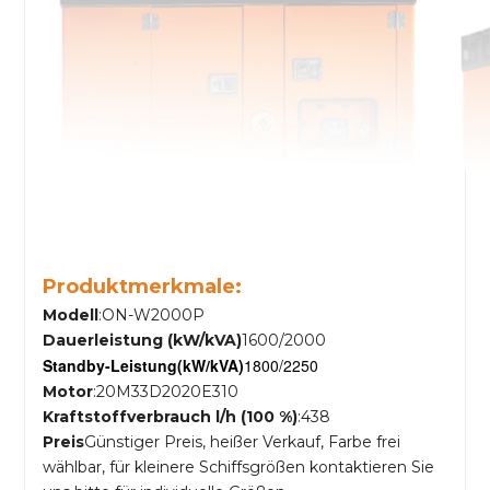
Produktmerkmale:
Modell
:ON-W2000P
Dauerleistung (kW/kVA)
1600/2000
Standby-Leistung
(kW/kVA)
1800/2250
Motor
:20M33D2020E310
Kraftstoffverbrauch l/h (100 %)
:438
Preis
Günstiger Preis, heißer Verkauf, Farbe frei
wählbar, für kleinere Schiffsgrößen kontaktieren Sie