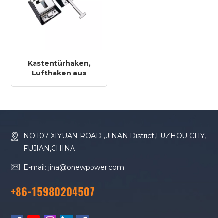
Kastentürhaken,
Lufthaken aus
Edelstahl, Zubehör
zur Befestigung von
Containertüren
NO.107 XIYUAN ROAD ,JINAN District,FUZHOU CITY,
FUJIAN,CHINA
E-mail: jina@onewpower.com
+86-15980204507