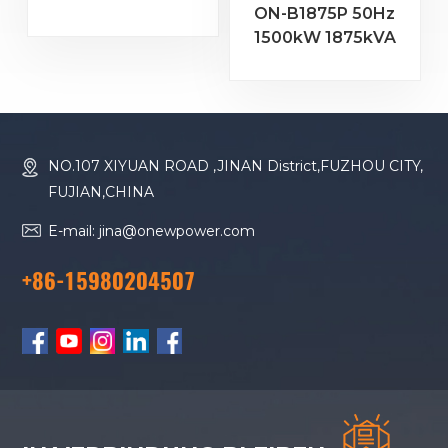
ON-B1875P 50Hz
MTU Motor 20V
1500kW 1875kVA
4000 G23
Baudouin-Motor
Dieselgenerator
16M33G2000/5
Dieselgenerator
NO.107 XIYUAN ROAD ,JINAN District,FUZHOU CITY,
FUJIAN,CHINA
E-mail: jina@onewpower.com
+86-15980204507