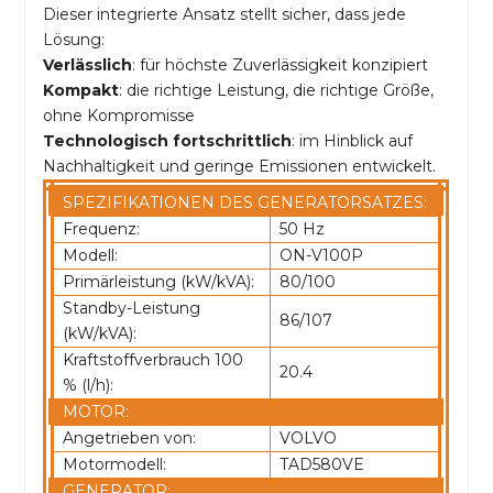
Dieser integrierte Ansatz stellt sicher, dass jede
Lösung:
Verlässlich
: für höchste Zuverlässigkeit konzipiert
Kompakt
: die richtige Leistung, die richtige Größe,
ohne Kompromisse
Technologisch fortschrittlich
: im Hinblick auf
Nachhaltigkeit und geringe Emissionen entwickelt.
SPEZIFIKATIONEN DES GENERATORSATZES:
Frequenz:
50 Hz
Modell:
ON-V100P
Primärleistung (kW/kVA):
80/100
Standby-Leistung
86/107
(kW/kVA):
Kraftstoffverbrauch 100
20.4
% (l/h):
MOTOR:
Angetrieben von:
VOLVO
Motormodell:
TAD580VE
GENERATOR: