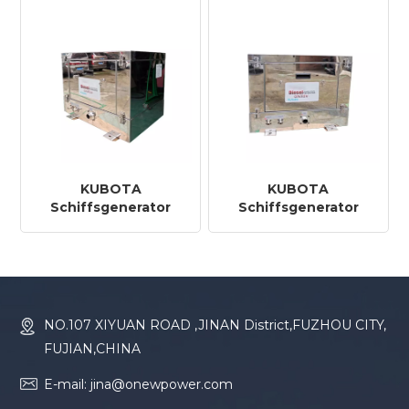
KUBOTA
KUBOTA
Schiffsgenerator
Schiffsgenerator
6KVA
4KVA
NO.107 XIYUAN ROAD ,JINAN District,FUZHOU CITY,
FUJIAN,CHINA
E-mail: jina@onewpower.com