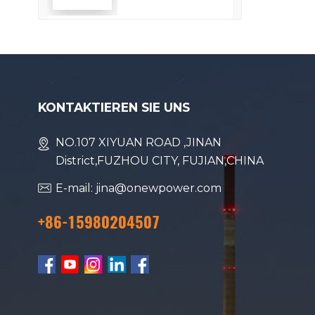
verbessert die
Kraftstoffeffizienz
KONTAKTIEREN SIE UNS
NO.107 XIYUAN ROAD ,JINAN
District,FUZHOU CITY, FUJIAN,CHINA
E-mail: jina@onewpower.com
+86-15980204507