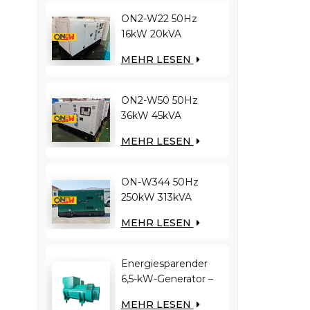
ON2-W22 50Hz
16kW 20kVA
RICARDO Motor
MEHR LESEN
4YT23-20D
Dieselgenerator
ON2-W50 50Hz
36kW 45kVA
RICARDO Motor
MEHR LESEN
N4100ZDS-42
Dieselgenerator
ON-W344 50Hz
250kW 313kVA
RICARDO-Motor
MEHR LESEN
WT13B-308DE
Dieselgenerator
Energiesparender
6,5-kW-Generator –
Reduziert die
MEHR LESEN
Motorlast und