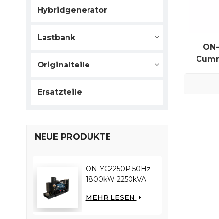
Hybridgenerator
Lastbank
ON-
Cumm
Originalteile
Ersatzteile
NEUE PRODUKTE
ON-YC2250P 50Hz
1800kW 2250kVA
YUCHAI-Motor
MEHR LESEN
YC12VC3000-D30
Dieselgenerator