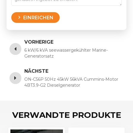
EINREICHEN
VORHERIGE
6 kW/6 kVA seewassergekühlter Marine-
Generatorsatz
NÄCHSTE
ON-C56P 50Hz 45kW 56kVA Cummins-Motor
4BT3.9-G2 Dieselgenerator
VERWANDTE PRODUKTE