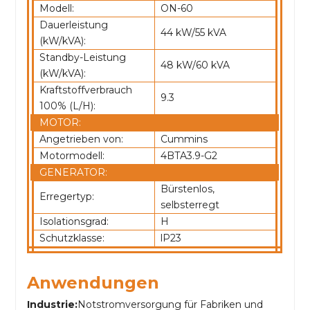
Modell:
ON-60
Dauerleistung
44 kW/55 kVA
(kW/kVA):
Standby-Leistung
48 kW/60 kVA
(kW/kVA):
Kraftstoffverbrauch
9.3
100% (L/H):
MOTOR:
Angetrieben von:
Cummins
Motormodell:
4BTA3.9-G2
GENERATOR:
Bürstenlos,
Erregertyp:
selbsterregt
Isolationsgrad:
H
Schutzklasse:
lP23
Anwendungen
Industrie:
Notstromversorgung für Fabriken und