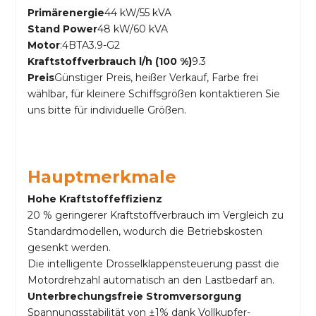
Primärenergie
44 kW/55 kVA
Stand Power
48 kW/60 kVA
Motor
:4BTA3.9-G2
Kraftstoffverbrauch l/h (100 %)
9.3
Preis
Günstiger Preis, heißer Verkauf, Farbe frei
wählbar, für kleinere Schiffsgrößen kontaktieren Sie
uns bitte für individuelle Größen.
Hauptmerkmale
Hohe Kraftstoffeffizienz
20 % geringerer Kraftstoffverbrauch im Vergleich zu
Standardmodellen, wodurch die Betriebskosten
gesenkt werden.
Die intelligente Drosselklappensteuerung passt die
Motordrehzahl automatisch an den Lastbedarf an.
Unterbrechungsfreie Stromversorgung
Spannungsstabilität von ±1% dank Vollkupfer-