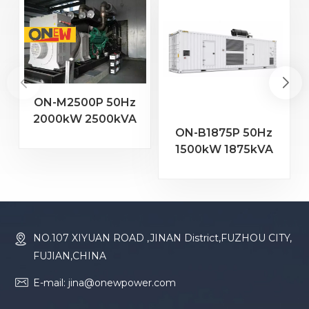
ON-M2500P 50Hz
2000kW 2500kVA
ON-B1875P 50Hz
MTU Motor 20V
1500kW 1875kVA
4000 G23
Baudouin-Motor
Dieselgenerator
16M33G2000/5
Dieselgenerator
NO.107 XIYUAN ROAD ,JINAN District,FUZHOU CITY,
FUJIAN,CHINA
E-mail: jina@onewpower.com