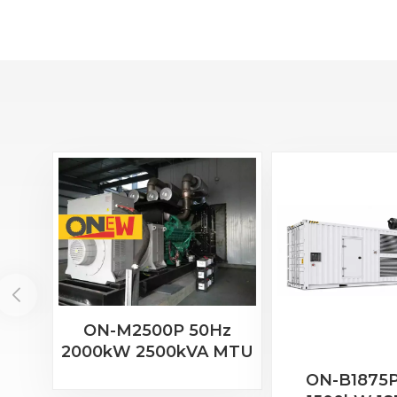
ON-M2500P 50Hz
2000kW 2500kVA MTU
Motor 20V 4000 G23
ON-B1875P
Dieselgenerator