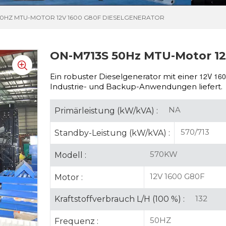
50HZ MTU-MOTOR 12V 1600 G80F DIESELGENERATOR
ON-M713S 50Hz MTU-Motor 12
12V 16
Ein robuster Dieselgenerator mit einer
Industrie- und Backup-Anwendungen liefert.
NA
Primärleistung (kW/kVA) :
570/713
Standby-Leistung (kW/kVA) :
570KW
Modell :
12V 1600 G80F
Motor :
132
Kraftstoffverbrauch L/H (100 %) :
50HZ
Frequenz :