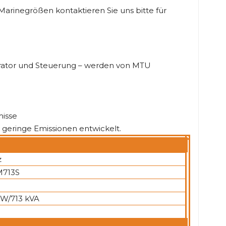
e Marinegrößen kontaktieren Sie uns bitte für
rator und Steuerung – werden von MTU
misse
d geringe Emissionen entwickelt.
z
713S
kW/713 kVA