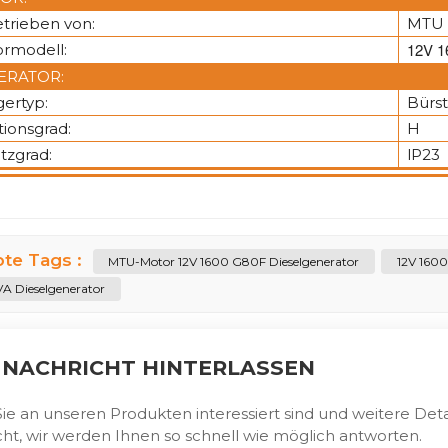
trieben von:
MTU
12V 1
rmodell:
ERATOR:
gertyp:
Bürst
tionsgrad:
H
tzgrad:
lP23
bte Tags :
MTU-Motor 12V 1600 G80F Dieselgenerator
12V 1600
VA Dieselgenerator
 NACHRICHT HINTERLASSEN
e an unseren Produkten interessiert sind und weitere Detai
ht, wir werden Ihnen so schnell wie möglich antworten.