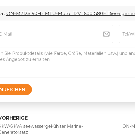
a :
ON-M713S 50Hz MTU-Motor 12V 1600 G80F Dieselgener
INREICHEN
VORHERIGE
6 kW/6 kVA seewassergekühlter Marine-
ON-M
Generatorsatz