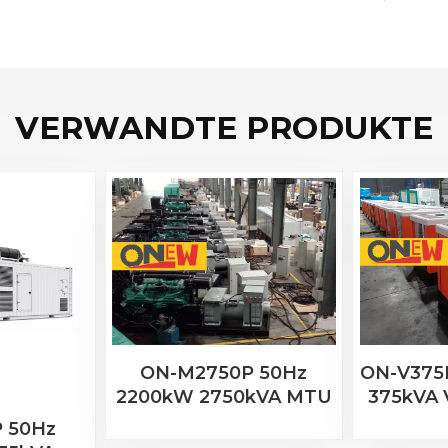
VERWANDTE PRODUKTE
ON-V375
ON-M2750P 50Hz
375kVA
2200kW 2750kVA MTU
TA
Motor 20V 4000 G63
 50Hz
Diese
Dieselgenerator