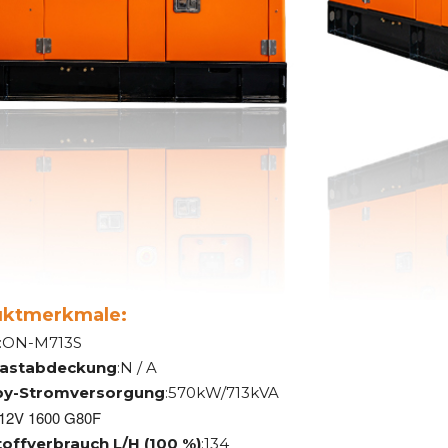
uktmerkmale:
:ON-M713S
lastabdeckung
:N / A
by-Stromversorgung
:570kW/713kVA
12V 1600 G80F
toffverbrauch L/H (100 %)
:134