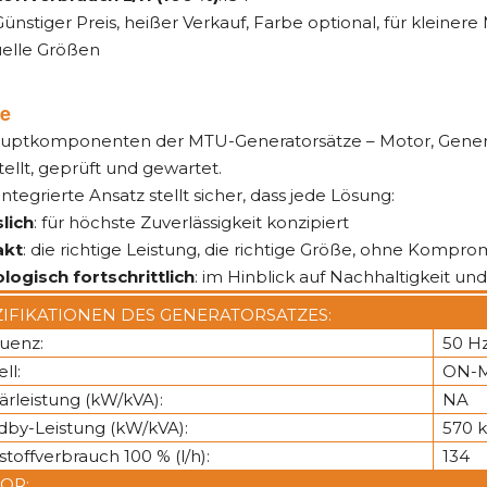
 Günstiger Preis, heißer Verkauf, Farbe optional, für kleiner
uelle Größen
le
auptkomponenten der MTU-Generatorsätze – Motor, Gene
ellt, geprüft und gewartet.
integrierte Ansatz stellt sicher, dass jede Lösung:
lich
: für höchste Zuverlässigkeit konzipiert
kt
: die richtige Leistung, die richtige Größe, ohne Kompro
logisch fortschrittlich
: im Hinblick auf Nachhaltigkeit un
ZIFIKATIONEN DES GENERATORSATZES:
uenz:
50 H
ll:
ON-M
ärleistung (kW/kVA):
NA
dby-Leistung (kW/kVA):
570 
stoffverbrauch 100 % (l/h):
134
OR: