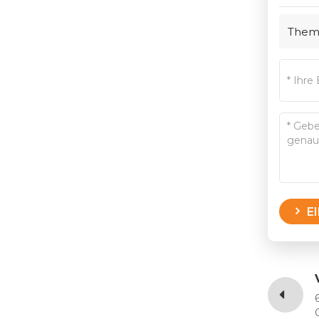
Them
E