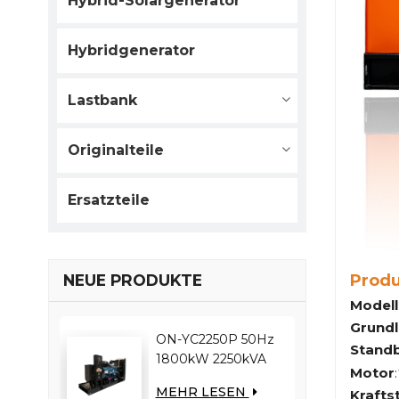
Hybrid-Solargenerator
Hybridgenerator
Lastbank
Originalteile
Ersatzteile
Prod
NEUE PRODUKTE
Modell
Grund
ON-YC2250P 50Hz
Stand
1800kW 2250kVA
Motor
:
YUCHAI-Motor
MEHR LESEN
Krafts
YC12VC3000-D30