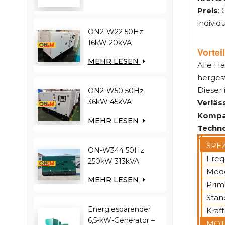
Preis
:
Dieselgenerator
individ
ON2-W22 50Hz
16kW 20kVA
Vortei
RICARDO Motor
MEHR LESEN
Alle H
4YT23-20D
Dieselgenerator
hergest
Dieser 
ON2-W50 50Hz
36kW 45kVA
Verläss
RICARDO Motor
Kompa
MEHR LESEN
N4100ZDS-42
Techno
Dieselgenerator
SPE
ON-W344 50Hz
Freq
250kW 313kVA
Mode
RICARDO-Motor
MEHR LESEN
WT13B-308DE
Prim
Dieselgenerator
Stan
Energiesparender
Kraft
6,5-kW-Generator –
MOT