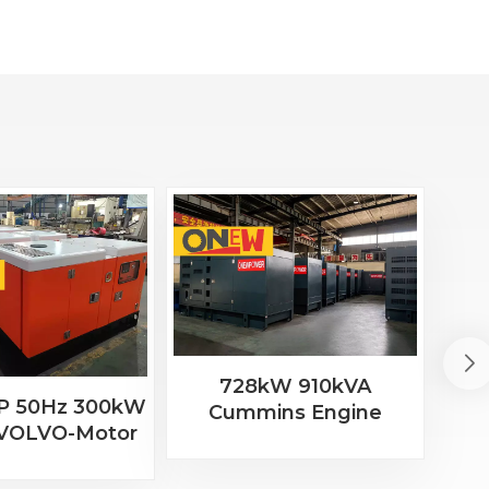
728kW 910kVA
P 50Hz 300kW
ON-
Cummins Engine
 VOLVO-Motor
40
QSK23-G3 Diesel
D1343GE
Generator
lgenerator