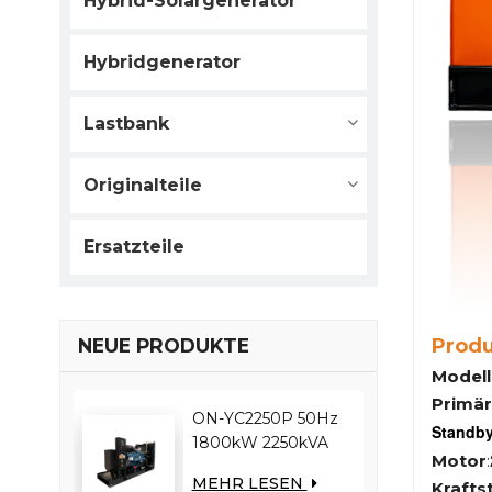
Hybrid-Solargenerator
Hybridgenerator
Lastbank
Originalteile
Ersatzteile
Prod
NEUE PRODUKTE
Modell
Primär
ON-YC2250P 50Hz
Standby
1800kW 2250kVA
Motor
:
YUCHAI-Motor
MEHR LESEN
Krafts
YC12VC3000-D30