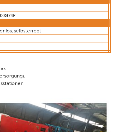
000G74F
enlos, selbsterregt
be.
ersorgung).
stationen.