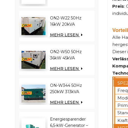
Preis
:
Dieselgenerator
individ
ON2-W22 50Hz
16kW 20kVA
Vortei
RICARDO Motor
MEHR LESEN
4YT23-20D
Alle H
Dieselgenerator
hergest
Dieser 
ON2-W50 50Hz
36kW 45kVA
Verläss
RICARDO Motor
Kompa
MEHR LESEN
N4100ZDS-42
Techno
Dieselgenerator
SPE
ON-W344 50Hz
Freq
250kW 313kVA
Mode
RICARDO-Motor
MEHR LESEN
WT13B-308DE
Prim
Dieselgenerator
Stan
Energiesparender
Kraft
6,5-kW-Generator –
MOT