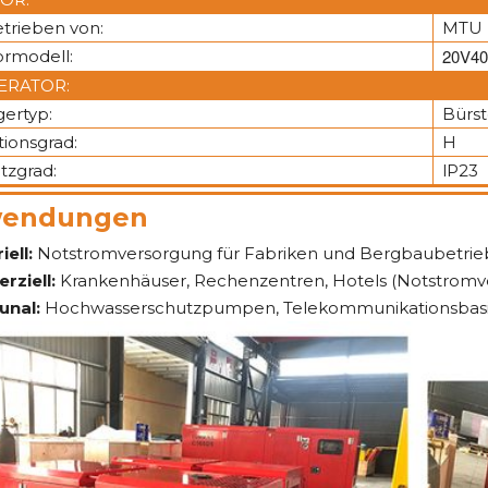
trieben von:
MTU
20V4
rmodell:
ERATOR:
gertyp:
Bürst
tionsgrad:
H
tzgrad:
lP23
endungen
iell:
Notstromversorgung für Fabriken und Bergbaubetrie
ziell:
Krankenhäuser, Rechenzentren, Hotels (Notstromv
nal:
Hochwasserschutzpumpen, Telekommunikationsbasis