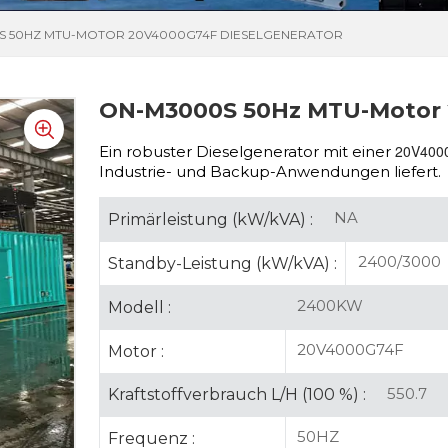
S 50HZ MTU-MOTOR 20V4000G74F DIESELGENERATOR
ON-M3000S 50Hz MTU-Motor 
20V40
Ein robuster Dieselgenerator mit einer
Industrie- und Backup-Anwendungen liefert.
NA
Primärleistung (kW/kVA) :
2400/3000
Standby-Leistung (kW/kVA) :
2400KW
Modell :
20V4000G74F
Motor :
550.7
Kraftstoffverbrauch L/H (100 %) :
50HZ
Frequenz :