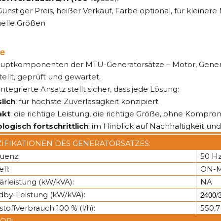
 Günstiger Preis, heißer Verkauf, Farbe optional, für kleiner
uelle Größen
le
auptkomponenten der MTU-Generatorsätze – Motor, Gene
ellt, geprüft und gewartet.
integrierte Ansatz stellt sicher, dass jede Lösung:
lich
: für höchste Zuverlässigkeit konzipiert
kt
: die richtige Leistung, die richtige Größe, ohne Kompro
logisch fortschrittlich
: im Hinblick auf Nachhaltigkeit un
ZIFIKATIONEN DES GENERATORSATZES:
uenz:
50 H
ll:
ON-M
ärleistung (kW/kVA):
NA
2400/
dby-Leistung (kW/kVA):
stoffverbrauch 100 % (l/h):
550,7
OR: