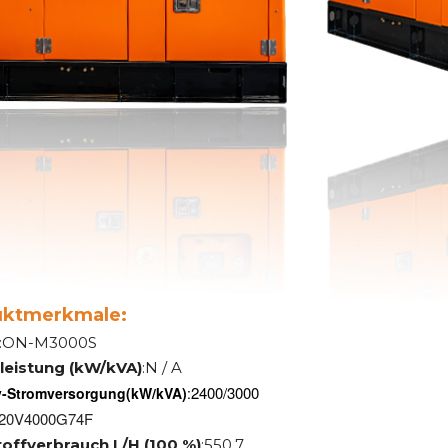
uktmerkmale:
:ON-M3000S
leistung (kW/kVA)
:N / A
2400/3000
-Stromversorgung
(kW/kVA)
:
20V4000G74F
toffverbrauch L/H (100 %)
:550,7