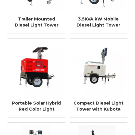
Trailer Mounted
3.5KVA kW Mobile
Diesel Light Tower
Diesel Light Tower
for Construction &
with LED Lamps for
Emergency Use
Night Work
Portable Solar Hybrid
Compact Diesel Light
Red Color Light
Tower with Kubota
Tower Generator for
Engine for Rental
Remote Job Sites
Companies