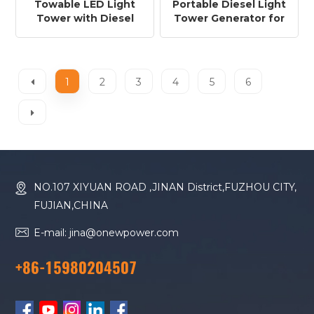
Towable LED Light
Portable Diesel Light
Tower with Diesel
Tower Generator for
Generator for Road
Construction &
Construction
Rental Projects
1
2
3
4
5
6
NO.107 XIYUAN ROAD ,JINAN District,FUZHOU CITY,
FUJIAN,CHINA
E-mail: jina@onewpower.com
+86-15980204507