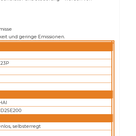
misse
keit und geringe Emissionen.
23P
HAI
3D25E200
nlos, selbsterregt