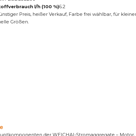
toffverbrauch l/h (100 %)
6.2
ünstiger Preis, heißer Verkauf, Farbe frei wählbar, für kleine
uelle Größen.
le
auptkomponenten der WEICHAI-Stromaggregate – Motor, 