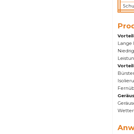
Schu
Pro
Vortei
Lange 
Niedrig
Leistun
Vortei
Bürste
Isolier
Fernüb
Geräus
Geräus
Wetterf
Anw