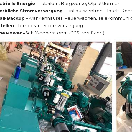
trielle Energie –
Fabriken, Bergwerke, Ölplattformen
rbliche Stromversorgung –
Einkaufszentren, Hotels, Re
all-Backup –
Krankenhäuser, Feuerwachen, Telekommunika
tellen –
Temporäre Stromversorgung
ne Power –
Schiffsgeneratoren (CCS-zertifiziert)