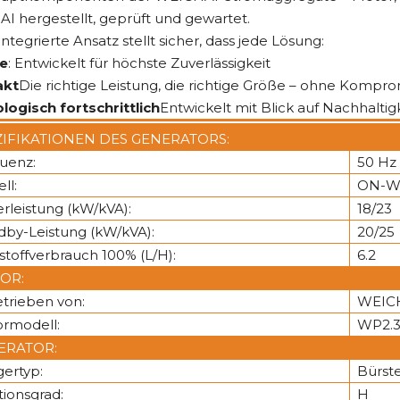
I hergestellt, geprüft und gewartet.
integrierte Ansatz stellt sicher, dass jede Lösung:
le
: Entwickelt für höchste Zuverlässigkeit
kt
Die richtige Leistung, die richtige Größe – ohne Kompro
logisch fortschrittlich
Entwickelt mit Blick auf Nachhaltig
ZIFIKATIONEN DES GENERATORS:
uenz:
50 Hz
ll:
ON-W
rleistung (kW/kVA):
18/23
dby-Leistung (kW/kVA):
20/25
tstoffverbrauch 100% (L/H):
6.2
OR:
trieben von:
WEIC
rmodell:
WP2.
ERATOR:
gertyp:
Bürste
tionsgrad:
H