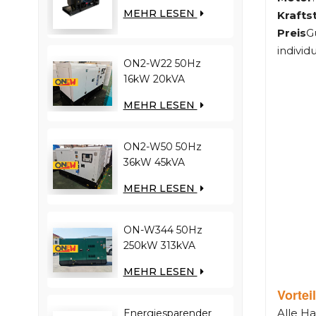
YUCHAI-Motor
MEHR LESEN
Krafts
YC12VC3000-D30
Preis
G
Dieselgenerator
individ
ON2-W22 50Hz
16kW 20kVA
RICARDO Motor
MEHR LESEN
4YT23-20D
Dieselgenerator
ON2-W50 50Hz
36kW 45kVA
RICARDO Motor
MEHR LESEN
N4100ZDS-42
Dieselgenerator
ON-W344 50Hz
250kW 313kVA
RICARDO-Motor
MEHR LESEN
WT13B-308DE
Vortei
Dieselgenerator
Alle H
Energiesparender