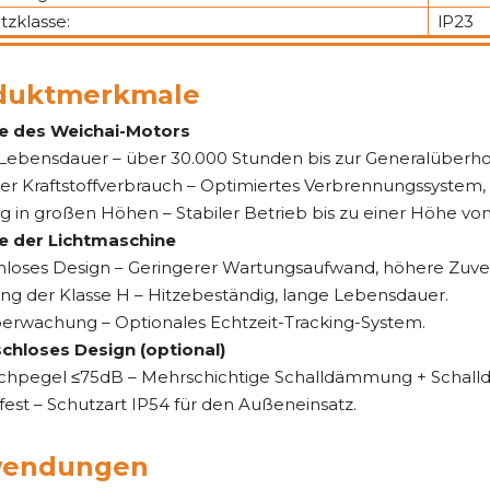
tzklasse:
lP23
duktmerkmale
le des Weichai-Motors
Lebensdauer – über 30.000 Stunden bis zur Generalüberh
er Kraftstoffverbrauch – Optimiertes Verbrennungssystem, 
g in großen Höhen – Stabiler Betrieb bis zu einer Höhe vo
le der Lichtmaschine
nloses Design – Geringerer Wartungsaufwand, höhere Zuverl
ung der Klasse H – Hitzebeständig, lange Lebensdauer.
erwachung – Optionales Echtzeit-Tracking-System.
chloses Design (optional)
chpegel ≤75dB – Mehrschichtige Schalldämmung + Schalldäm
est – Schutzart IP54 für den Außeneinsatz.
endungen