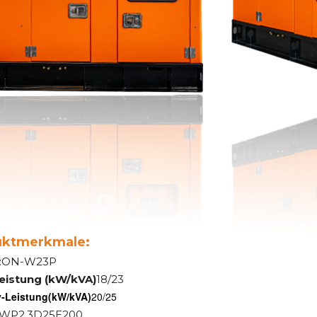
uktmerkmale:
:ON-W23P
eistung (kW/kVA)
18/23
-Leistung
(kW/kVA)
20/25
:WP2.3D25E200