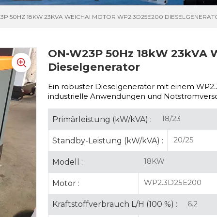
3P 50HZ 18KW 23KVA WEICHAI MOTOR WP2.3D25E200 DIESELGENERA
ON-W23P 50Hz 18kW 23kVA W
Dieselgenerator
Ein robuster Dieselgenerator mit einem
WP2.3
industrielle Anwendungen und Notstromversor
18/23
Primärleistung (kW/kVA) :
20/25
Standby-Leistung (kW/kVA) :
18KW
Modell :
WP2.3D25E200
Motor :
6.2
Kraftstoffverbrauch L/H (100 %) :