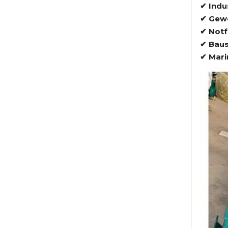
✔ Indus
✔ Gewe
✔ Notf
✔ Baus
✔ Mari