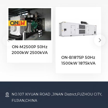
ON-M2500P 50Hz
2000kW 2500kVA
ON-B1875P 50Hz
MTU Motor 20V
1500kW 1875kVA
4000 G23
Baudouin-Motor
Dieselgenerator
16M33G2000/5
Dieselgenerator
NO.107 XIYUAN ROAD ,JINAN District,FUZHOU CITY,
FUJIAN,CHINA