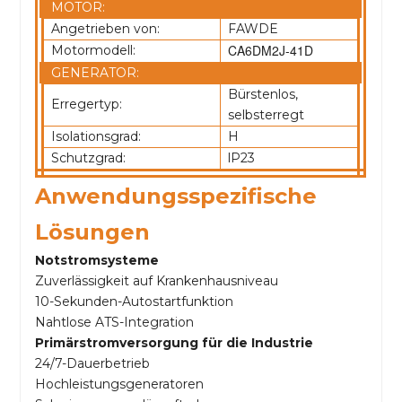
MOTOR:
Angetrieben von:
FAWDE
CA6DM2J-41D
Motormodell:
GENERATOR:
Bürstenlos,
Erregertyp:
selbsterregt
Isolationsgrad:
H
Schutzgrad:
lP23
Anwendungsspezifische
Lösungen
Notstromsysteme
Zuverlässigkeit auf Krankenhausniveau
10-Sekunden-Autostartfunktion
Nahtlose ATS-Integration
Primärstromversorgung für die Industrie
24/7-Dauerbetrieb
Hochleistungsgeneratoren