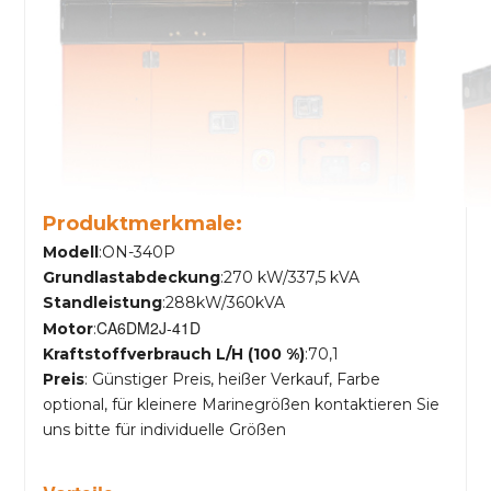
Produktmerkmale:
Modell
:ON-340P
Grundlastabdeckung
:270 kW/337,5 kVA
Standleistung
:288kW/360kVA
CA6DM2J-41D
Motor
:
Kraftstoffverbrauch L/H (100 %)
:70,1
Preis
: Günstiger Preis, heißer Verkauf, Farbe
optional, für kleinere Marinegrößen kontaktieren Sie
uns bitte für individuelle Größen