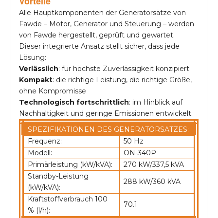
Vorteile
Alle Hauptkomponenten der Generatorsätze von
Fawde – Motor, Generator und Steuerung – werden
von Fawde hergestellt, geprüft und gewartet.
Dieser integrierte Ansatz stellt sicher, dass jede
Lösung:
Verlässlich
: für höchste Zuverlässigkeit konzipiert
Kompakt
: die richtige Leistung, die richtige Größe,
ohne Kompromisse
Technologisch fortschrittlich
: im Hinblick auf
Nachhaltigkeit und geringe Emissionen entwickelt.
SPEZIFIKATIONEN DES GENERATORSATZES:
Frequenz:
50 Hz
Modell:
ON-340P
Primärleistung (kW/kVA):
270 kW/337,5 kVA
Standby-Leistung
288 kW/360 kVA
(kW/kVA):
Kraftstoffverbrauch 100
70.1
% (l/h):