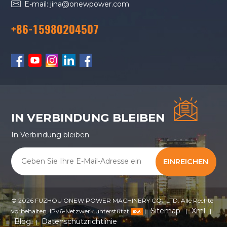
E-mail: jina@onewpower.com
+86-15980204507
IN VERBINDUNG BLEIBEN
In Verbindung bleiben
EINREICHEN
© 2026 FUZHOU ONEW POWER MACHINERY CO., LTD. Alle Rechte
Sitemap
Xml
vorbehalten. IPv6-Netzwerk unterstützt
|
|
|
Blog
Datenschutzrichtlinie
|