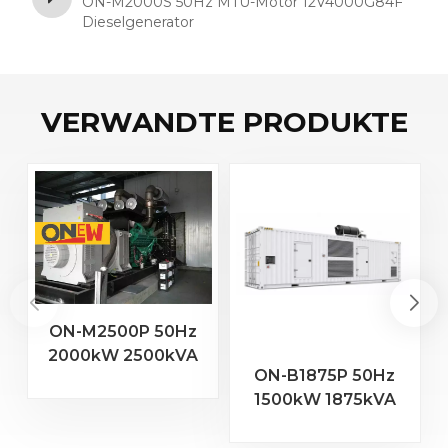
ON-M2000S 50Hz MTU-Motor 12V4000G84F
Dieselgenerator
VERWANDTE PRODUKTE
ON-M2500P 50Hz
2000kW 2500kVA
ON-B1875P 50Hz
MTU Motor 20V
1500kW 1875kVA
4000 G23
Baudouin-Motor
Dieselgenerator
16M33G2000/5