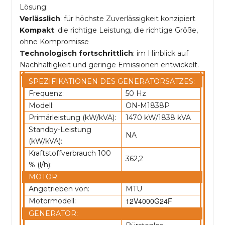
Lösung:
Verlässlich
: für höchste Zuverlässigkeit konzipiert
Kompakt
: die richtige Leistung, die richtige Größe,
ohne Kompromisse
Technologisch fortschrittlich
: im Hinblick auf
Nachhaltigkeit und geringe Emissionen entwickelt.
SPEZIFIKATIONEN DES GENERATORSATZES:
Frequenz:
50 Hz
Modell:
ON-M1838P
Primärleistung (kW/kVA):
1470 kW/1838 kVA
Standby-Leistung
NA
(kW/kVA):
Kraftstoffverbrauch 100
362,2
% (l/h):
MOTOR:
Angetrieben von:
MTU
12V4000G24F
Motormodell:
GENERATOR: