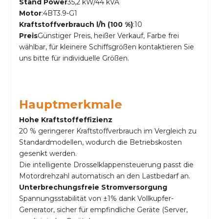
Stand Power
35,2 kW/44 kVA
Motor
:4BT3.9-G1
Kraftstoffverbrauch l/h (100 %)
:10
Preis
Günstiger Preis, heißer Verkauf, Farbe frei
wählbar, für kleinere Schiffsgrößen kontaktieren Sie
uns bitte für individuelle Größen.
Hauptmerkmale
Hohe Kraftstoffeffizienz
20 % geringerer Kraftstoffverbrauch im Vergleich zu
Standardmodellen, wodurch die Betriebskosten
gesenkt werden.
Die intelligente Drosselklappensteuerung passt die
Motordrehzahl automatisch an den Lastbedarf an.
Unterbrechungsfreie Stromversorgung
Spannungsstabilität von ±1% dank Vollkupfer-
Generator, sicher für empfindliche Geräte (Server,