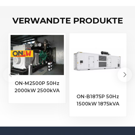
VERWANDTE PRODUKTE
ON-M2500P 50Hz
2000kW 2500kVA
ON-B1875P 50Hz
MTU Motor 20V
1500kW 1875kVA
4000 G23
Baudouin-Motor
Dieselgenerator
16M33G2000/5
Dieselgenerator