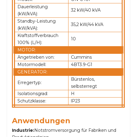
Dauerleistung
32 kW/40 kVA
(kW/kVA):
Standby-Leistung
35,2 kW/44 kVA
(kW/kVA):
Kraftstoffverbrauch
10
100% (L/H):
MOTOR:
Angetrieben von:
Cummins
Motormodell:
4BT3.9-G1
GENERATOR:
Bürstenlos,
Erregertyp:
selbsterregt
Isolationsgrad:
H
Schutzklasse:
lP23
Anwendungen
Industrie:
Notstromversorgung für Fabriken und