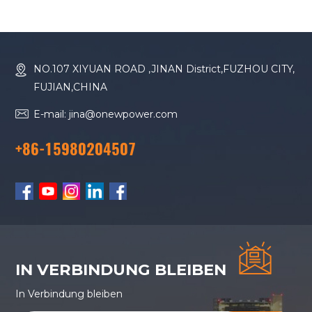
Dieselgenerator-
Dse7220 Dse7320
Controller-Steuerung
Dse7310 6020 LCD zu
LCD-
verkaufen
Bildschirmanzeige
NO.107 XIYUAN ROAD ,JINAN District,FUZHOU CITY,
FUJIAN,CHINA
E-mail: jina@onewpower.com
+86-15980204507
IN VERBINDUNG BLEIBEN
In Verbindung bleiben