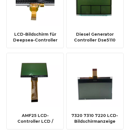
LCD-Bildschirm für
Diesel Generator
Deepsea-Controller
Controller Dse5110
DSE 6120/6110, DSE
LCD Display
6110mkii, 6120mkii,
Benutzerdefinierte
DSE 4620 – Preis
LCD Bildschirm Shell
für Deepsea
Controller Control
Dse5110 Preis
AMF25 LCD-
7320 7310 7220 LCD-
Controller LCD /
Bildschirmanzeige
AMF20
Deepsea Controller