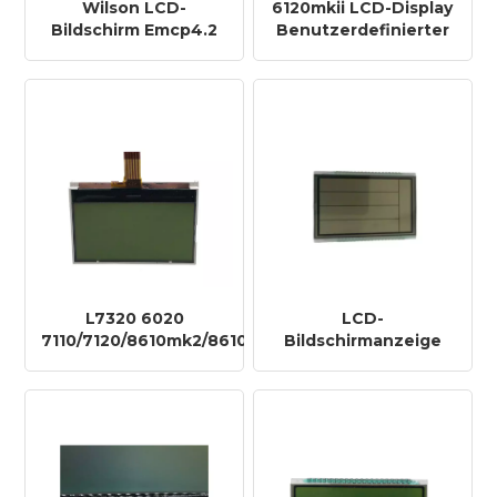
Wilson LCD-
6120mkii LCD-Display
Bildschirm Emcp4.2
Benutzerdefinierter
Anzeige 339-9755-00
LCD-Bildschirm COG-
M282-06 Emcp4.1
Display-Grafik für
Deepsea DSE
Controller Control
6120/6110 6110mkii
6120mkii
L7320 6020
LCD-
7110/7120/8610mk2/8610mkii
Bildschirmanzeige
LCD-Display
für Deepsea
Benutzerdefinierte
Controller Control
Displaygrafik für
DSE 5210 5220 Preis
Deepsea Controller
Control
7320,7510,8610