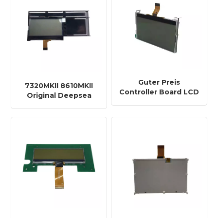
Guter Preis
7320MKII 8610MKII
Controller Board LCD
Original Deepsea
für Smartgen Control
Controller LCD zum
LCD Screen Display
günstigen Preis
6110N/6120N/420N