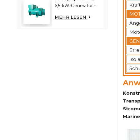
Kraf
6,5-kW-Generator –
Reduziert die
MOT
MEHR LESEN
Motorlast und
Ange
verbessert die
Mot
Kraftstoffeffizienz
GEN
Erre
Isol
Schu
Anw
Konstr
Transp
Strom
Marine