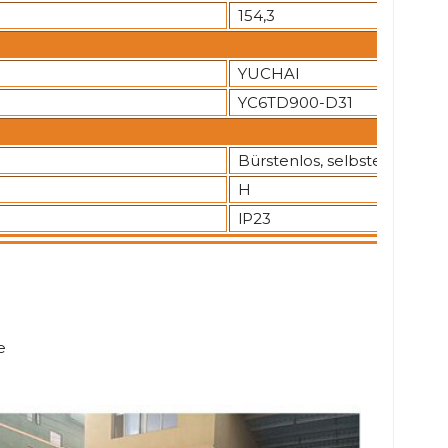
154,3
YUCHAI
YC6TD900-D31
Bürstenlos, selbsterregt
H
lP23
e