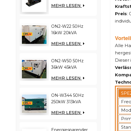
YUCHAI-Motor
MEHR LESEN
Krafts
YC12VC3000-D30
Preis
:
Dieselgenerator
individ
ON2-W22 50Hz
16kW 20kVA
Vortei
RICARDO Motor
MEHR LESEN
Alle H
4YT23-20D
Dieselgenerator
hergest
Dieser 
ON2-W50 50Hz
Verläss
36kW 45kVA
RICARDO Motor
Kompa
MEHR LESEN
N4100ZDS-42
Techno
Dieselgenerator
SPE
ON-W344 50Hz
Freq
250kW 313kVA
RICARDO-Motor
Mode
MEHR LESEN
WT13B-308DE
Prim
Dieselgenerator
Stan
Energiesparender