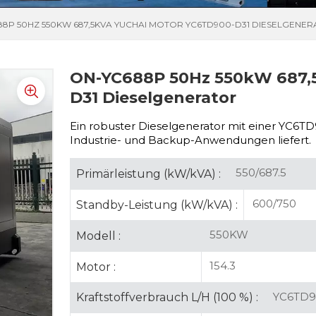
88P 50HZ 550KW 687,5KVA YUCHAI MOTOR YC6TD900-D31 DIESELGENE
ON-YC688P 50Hz 550kW 687,
D31 Dieselgenerator
Ein robuster Dieselgenerator mit einer
YC6TD9
Industrie- und Backup-Anwendungen liefert.
550/687.5
Primärleistung (kW/kVA) :
600/750
Standby-Leistung (kW/kVA) :
550KW
Modell :
154.3
Motor :
YC6TD9
Kraftstoffverbrauch L/H (100 %) :