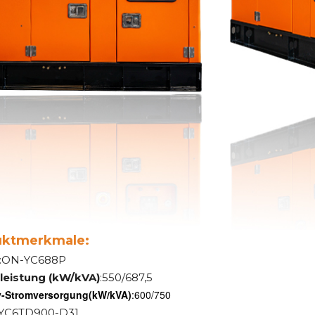
uktmerkmale:
:ON-YC688P
leistung (kW/kVA)
:550/687,5
-Stromversorgung
(kW/kVA)
:600/750
:YC6TD900-D31