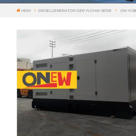
HEIM
DIESELGENERATOR DER YUCHAI-SERIE
ON-YC6