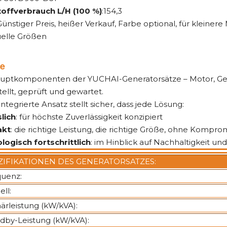
toffverbrauch L/H (100 %)
:154,3
 Günstiger Preis, heißer Verkauf, Farbe optional, für kleiner
uelle Größen
le
auptkomponenten der YUCHAI-Generatorsätze – Motor, G
ellt, geprüft und gewartet.
integrierte Ansatz stellt sicher, dass jede Lösung:
lich
: für höchste Zuverlässigkeit konzipiert
kt
: die richtige Leistung, die richtige Größe, ohne Kompro
logisch fortschrittlich
: im Hinblick auf Nachhaltigkeit un
ZIFIKATIONEN DES GENERATORSATZES:
uenz:
ll:
ärleistung (kW/kVA):
dby-Leistung (kW/kVA):