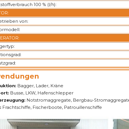
tstoffverbrauch 100 % (l/h):
OR:
trieben von:
ormodell:
ERATOR:
gertyp:
ationsgrad:
tzgrad:
endungen
uktion:
Bagger, Lader, Kräne
ort:
Busse, LKW, Hafenschlepper
erzeugung:
Notstromaggregate, Bergbau-Stromaggregat
:
Frachtschiffe, Fischerboote, Patrouillenschiffe