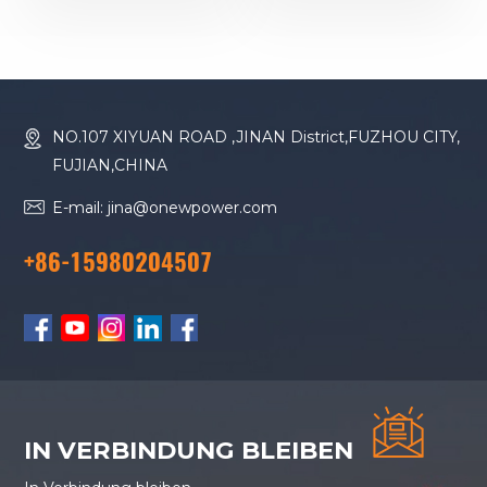
YC6MJ600-D30
YC6T600L-D22
Dieselgenerator
Dieselgenerator
NO.107 XIYUAN ROAD ,JINAN District,FUZHOU CITY,
FUJIAN,CHINA
E-mail: jina@onewpower.com
+86-15980204507
IN VERBINDUNG BLEIBEN