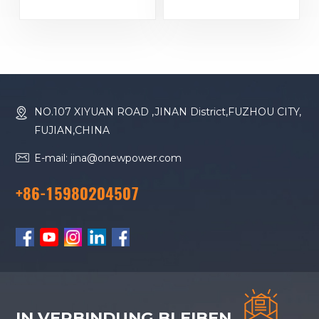
YUCHAI-Motor
YUCHAI-Motor
YC6MJ600-D30
YC6T600L-D22
Dieselgenerator
Dieselgenerator
NO.107 XIYUAN ROAD ,JINAN District,FUZHOU CITY,
FUJIAN,CHINA
E-mail: jina@onewpower.com
+86-15980204507
IN VERBINDUNG BLEIBEN