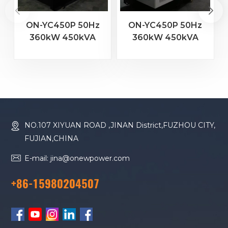
ON-YC450P 50Hz
ON-YC450P 50Hz
360kW 450kVA
360kW 450kVA
YUCHAI-Motor
YUCHAI-Motor
YC6MJ600-D30
YC6T600L-D22
Dieselgenerator
Dieselgenerator
NO.107 XIYUAN ROAD ,JINAN District,FUZHOU CITY,
FUJIAN,CHINA
E-mail: jina@onewpower.com
+86-15980204507