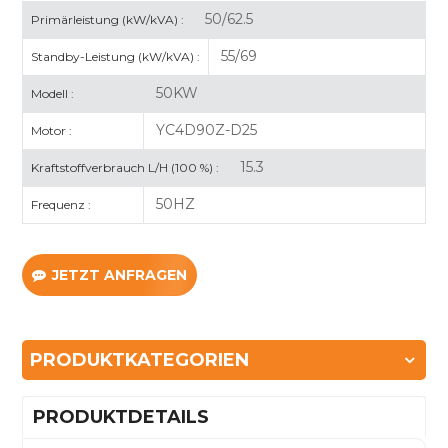
50/62.5
Primärleistung (kW/kVA) :
55/69
Standby-Leistung (kW/kVA) :
50KW
Modell :
YC4D90Z-D25
Motor :
15.3
Kraftstoffverbrauch L/H (100 %) :
50HZ
Frequenz :
JETZT ANFRAGEN
PRODUKTKATEGORIEN
PRODUKTDETAILS