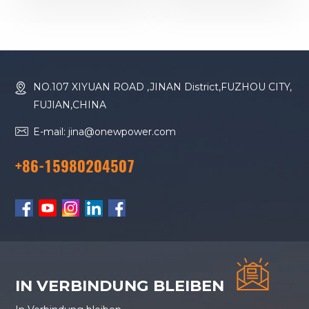
YC6MJ600-D30
YC6T600L-D22
Dieselgenerator
Dieselgenerator
NO.107 XIYUAN ROAD ,JINAN District,FUZHOU CITY,
FUJIAN,CHINA
E-mail: jina@onewpower.com
+86-15980204507
IN VERBINDUNG BLEIBEN