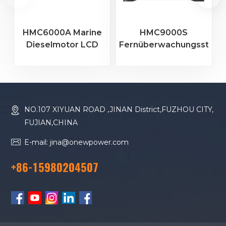
HMC6000A Marine
HMC9000S
Dieselmotor LCD
Fernüberwachungssteue
Farbbildschirm
für
F
Controller
Schiffsdieselmotoren
HMC6000A
HMC9000S 4,3-Zoll-
RS485/USB/CANBUS
Farbbildschirm +
RS485 + GOV-
NO.107 XIYUAN ROAD ,JINAN District,FUZHOU CITY,
Geschwindigkeitsregelu
FUJIAN,CHINA
+ Modulerweiterung
E-mail: jina@onewpower.com
+86-15980204507