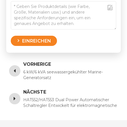
EINREICHEN
VORHERIGE
6 kW/6 kVA seewassergekühlter Marine-
Generatorsatz
NÄCHSTE
HAT552/HAT553 Dual Power Automatischer
Schaltregler Entwickelt für elektromagnetische
Schalter AC(170~277)V