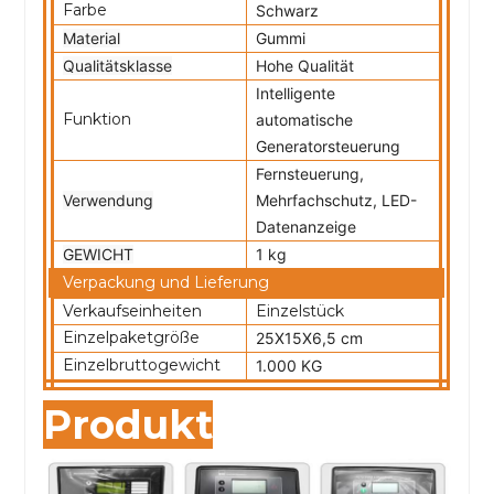
Farbe
Schwarz
Material
Gummi
Qualitätsklasse
Hohe Qualität
Intelligente
Funktion
automatische
Generatorsteuerung
Fernsteuerung,
Verwendung
Mehrfachschutz, LED-
Datenanzeige
GEWICHT
1 kg
Verpackung und Lieferung
Verkaufseinheiten
Einzelstück
Einzelpaketgröße
25X15X6,5 cm
Einzelbruttogewicht
1.000 KG
Produkt