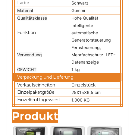
Farbe
Schwarz
Material
Gummi
Qualitätsklasse
Hohe Qualität
Intelligente
Funktion
automatische
Generatorsteuerung
Fernsteuerung,
Verwendung
Mehrfachschutz, LED-
Datenanzeige
GEWICHT
1 kg
Verpackung und Lieferung
Verkaufseinheiten
Einzelstück
Einzelpaketgröße
25X15X6,5 cm
Einzelbruttogewicht
1.000 KG
Produkt