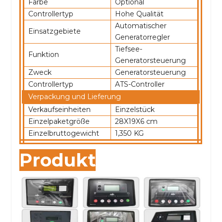
Farbe
Optional
Controllertyp
Hohe Qualität
Automatischer
Einsatzgebiete
Generatorregler
Tiefsee-
Funktion
Generatorsteuerung
Zweck
Generatorsteuerung
Controllertyp
ATS-Controller
Verpackung und Lieferung
Verkaufseinheiten
Einzelstück
Einzelpaketgröße
28X19X6 cm
Einzelbruttogewicht
1,350 KG
Produkt