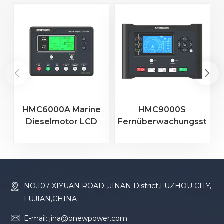
HMC6000A Marine
HMC9000S
Dieselmotor LCD
Fernüberwachungssteue
Farbbildschirm
für
F
Controller
Schiffsdieselmotoren
HMC6000A
HMC9000S 4,3-Zoll-
RS485/USB/CANBUS
Farbbildschirm +
RS485 + GOV-
NO.107 XIYUAN ROAD ,JINAN District,FUZHOU CITY,
Geschwindigkeitsregelu
FUJIAN,CHINA
+ Modulerweiterung
E-mail: jina@onewpower.com