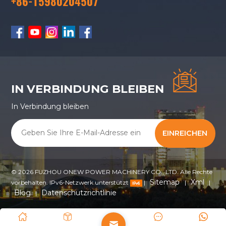
+86-15980204507
IN VERBINDUNG BLEIBEN
In Verbindung bleiben
EINREICHEN
© 2026 FUZHOU ONEW POWER MACHINERY CO., LTD. Alle Rechte
Sitemap
Xml
vorbehalten. IPv6-Netzwerk unterstützt
|
|
|
Blog
Datenschutzrichtlinie
|