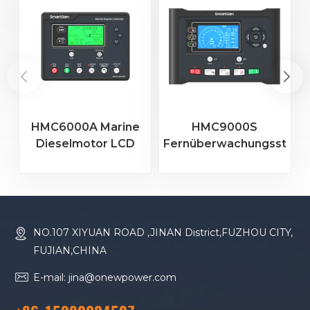
HMC6000A Marine
HMC9000S
Dieselmotor LCD
Fernüberwachungssteue
Farbbildschirm
für
F
Controller
Schiffsdieselmotoren
HMC6000A
HMC9000S 4,3-Zoll-
RS485/USB/CANBUS
Farbbildschirm +
RS485 + GOV-
NO.107 XIYUAN ROAD ,JINAN District,FUZHOU CITY,
Geschwindigkeitsregelu
FUJIAN,CHINA
+ Modulerweiterung
E-mail: jina@onewpower.com