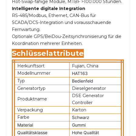
Hot-Swap-fähige Module, MTBF >100.000 Stunden.
Intelligente digitale Integration
RS-485/Modbus, Ethernet, CAN-Bus für
SCADA/DCS-Integration und vorausschauende
Fernwartung.
Optionale GPS/BeiDou-Zeitsynchronisierung für die
Koordination mehrerer Einheiten.
Schlüsselattribute
Herkunftsort
Fujian, China
Modellnummer
HAT163
Typ
Bedienfeld
Generatortyp
Dieselgenerator
DSE Generator
Produktname
Controller
Verpackung
Karton
Farbe
Schwarz
Material
Gummi
Qualitätsklasse
Hohe Qualität