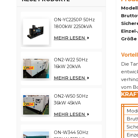
Modell
Brutto
ON-YC2250P 50Hz
Sichere
1800kW 2250kVA
Einzel
YUCHAI-Motor
MEHR LESEN
Größe 
YC12VC3000-D30
Dieselgenerator
Vortei
ON2-W22 50Hz
Die Tan
16kW 20kVA
entwick
RICARDO Motor
MEHR LESEN
verhind
4YT23-20D
vom Bo
Dieselgenerator
KRAF
ON2-W50 50Hz
36kW 45kVA
RICARDO Motor
Mode
MEHR LESEN
N4100ZDS-42
Brut
Dieselgenerator
Siche
ON-W344 50Hz
Einz