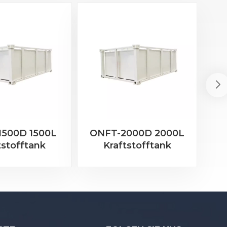
1500D 1500L
ONFT-2000D 2000L
O
tstofftank
Kraftstofftank