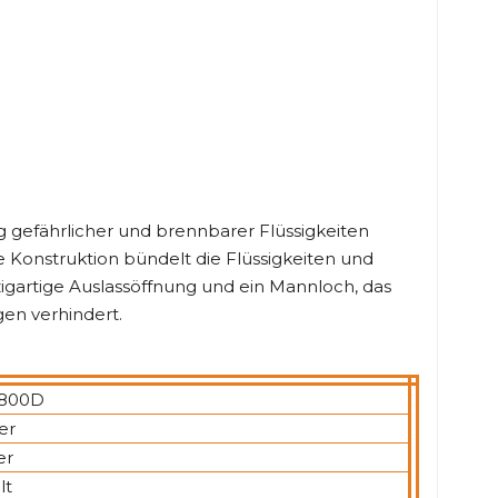
g gefährlicher und brennbarer Flüssigkeiten
 Konstruktion bündelt die Flüssigkeiten und
zigartige Auslassöffnung und ein Mannloch, das
en verhindert.
800D
er
er
lt