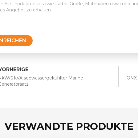
INREICHEN
VORHERIGE
6 kW/6 kVA seewassergekühlter Marine-
ONX-
Generatorsatz
VERWANDTE PRODUKTE