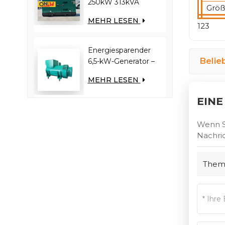
250kW 313kVA
Größ
RICARDO-Motor
MEHR LESEN
WT13B-308DE
123
Dieselgenerator
Energiesparender
Belie
6,5-kW-Generator –
Reduziert die
MEHR LESEN
Motorlast und
verbessert die
EINE
Kraftstoffeffizienz
Wenn Si
Nachric
Them