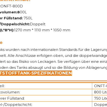
:ONFT-800D
volumen:8
00L
r Füllstand:
750L
-/Doppelschicht:
Doppelt
(L*B*H):
1270 mm * 1110 mm * 1050 mm
le
ks wurden nach internationalen Standards für die Lagerun
elt. Alle Anschlüsse erfolgen oben, und die doppelwandige
ert so das Risiko von Leckagen. Sie verfügen über eine ein
den des Tanks absaugt und so die Bildung von Ablagerung
TSTOFFTANK-SPEZIFIKATIONEN
ll:
ONFT-
tovolumen:
800 Lit
rer Füllstand:
750 Lit
el-/Doppelschicht:
Doppe