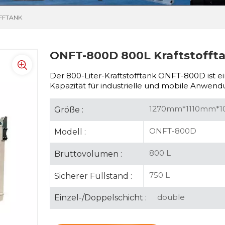
FFTANK
ONFT-800D 800L Kraftstofft
Der 800-Liter-Kraftstofftank ONFT-800D ist e
Kapazität für industrielle und mobile Anwen
1270mm*1110mm*
Größe :
ONFT-800D
Modell :
800 L
Bruttovolumen :
750 L
Sicherer Füllstand :
double
Einzel-/Doppelschicht :