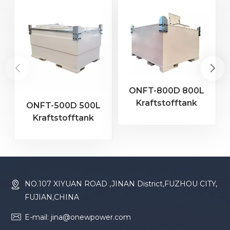
ONFT-800D 800L
Kraftstofftank
ONFT-500D 500L
Kraftstofftank
NO.107 XIYUAN ROAD ,JINAN District,FUZHOU CITY,
FUJIAN,CHINA
E-mail: jina@onewpower.com