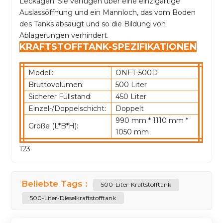
Leckagen. Sie verfügen über eine einzigartige
Auslassöffnung und ein Mannloch, das vom Boden
des Tanks absaugt und so die Bildung von
Ablagerungen verhindert.
KRAFTSTOFFTANK-SPEZIFIKATIONEN
Modell:
ONFT-500D
Bruttovolumen:
500 Liter
Sicherer Füllstand:
450 Liter
Einzel-/Doppelschicht:
Doppelt
990 mm * 1110 mm *
Größe (L*B*H):
1050 mm
123
Beliebte Tags :
500-Liter-Kraftstofftank
500-Liter-Dieselkraftstofftank