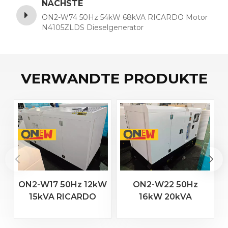
NÄCHSTE
ON2-W74 50Hz 54kW 68kVA RICARDO Motor
N4105ZLDS Dieselgenerator
VERWANDTE PRODUKTE
ON2-W17 50Hz 12kW
ON2-W22 50Hz
15kVA RICARDO
16kW 20kVA
Motor 4YT23-20D
RICARDO Motor
Dieselgenerator
4YT23-20D