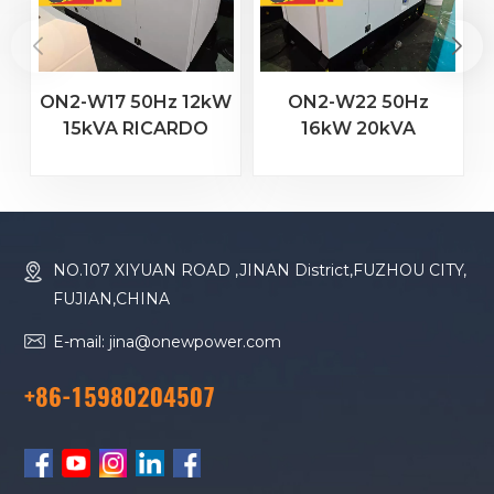
ON2-W17 50Hz 12kW
ON2-W22 50Hz
15kVA RICARDO
16kW 20kVA
Motor 4YT23-20D
RICARDO Motor
Dieselgenerator
4YT23-20D
Dieselgenerator
NO.107 XIYUAN ROAD ,JINAN District,FUZHOU CITY,
FUJIAN,CHINA
E-mail: jina@onewpower.com
+86-15980204507