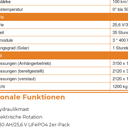
stärke
100 km/
tstemperatur
0° bis 5
rie
rie
25,6 V/
eit
35 Stun
rmodule
3 * 400
ngsgrad (Solar)
1 Stund
it
ssungen (Anhängerbetrieb)
3150 x 
sungen (bereitgestellt)
2120 x 
sungen (verstaut)
2120 x 
cht
1200 kg
ionale Funktionen
ydraulikmast
lektrische Rotation
30 AH/25,6 V LiFePO4 2er-Pack