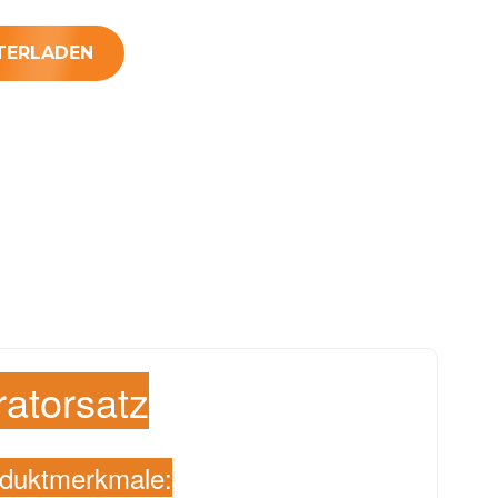
TERLADEN
atorsatz
duktmerkmale: