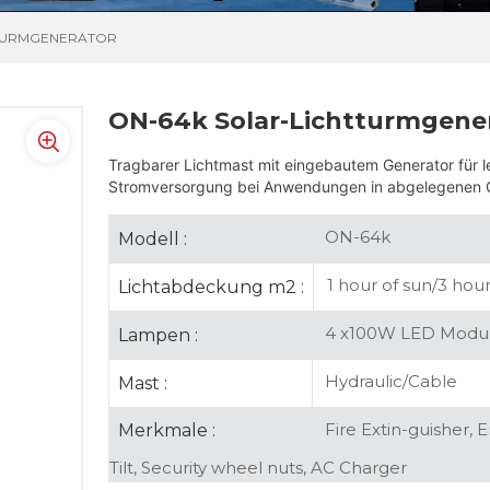
TTURMGENERATOR
ON-64k Solar-Lichtturmgene
Tragbarer Lichtmast mit eingebautem Generator für l
Stromversorgung bei Anwendungen in abgelegenen Ge
ON-64k
Modell :
1 hour of sun/3 hours
Lichtabdeckung m2 :
4 x100W LED Modu
Lampen :
Hydraulic/Cable
Mast :
Fire Extin-guisher, 
Merkmale :
Tilt, Security wheel nuts, AC Charger