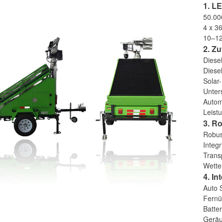
1. L
50.00
4 x 3
10–12
2. Z
Diese
Diese
Solar
Unter
Autom
Leist
3. R
Robus
Integ
Trans
Wette
4. In
Auto 
Fernü
Batte
Geräu