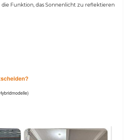
ie Funktion, das Sonnenlicht zu reflektieren
ntscheiden?
Hybridmodelle)
otfallrettung, Bergbau-/Ölfeldarbeiten und Veranstaltungen
 reduziert sich der Lärm und die Betriebskosten deutlich.