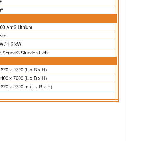
h
0°
300 Ah*2 Lithium
den
 W / 1,2 kW
e Sonne/3 Stunden Licht
1670 x 2720 (L x B x H)
3400 x 7600 (L x B x H)
1670 x 2720 m (L x B x H)