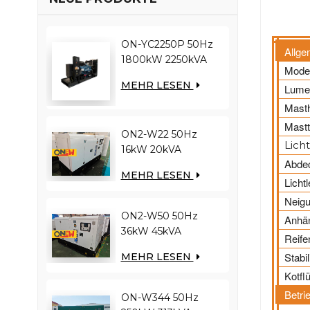
ON-YC2250P 50Hz
Allge
1800kW 2250kVA
Model
YUCHAI-Motor
MEHR LESEN
Lumen
YC12VC3000-D30
Dieselgenerator
Mast
Mast
ON2-W22 50Hz
Lich
16kW 20kVA
Abde
RICARDO Motor
MEHR LESEN
4YT23-20D
Licht
Dieselgenerator
Neigu
ON2-W50 50Hz
Anhä
36kW 45kVA
Reife
RICARDO Motor
Stabi
MEHR LESEN
N4100ZDS-42
Kotflü
Dieselgenerator
Betri
ON-W344 50Hz