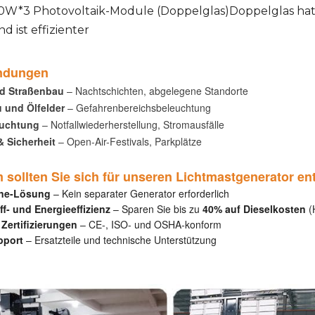
0W*3 Photovoltaik-Module (Doppelglas)Doppelglas hat d
nd ist
effizienter
ndungen
d Straßenbau
– Nachtschichten, abgelegene Standorte
 und Ölfelder
– Gefahrenbereichsbeleuchtung
euchtung
– Notfallwiederherstellung, Stromausfälle
& Sicherheit
– Open-Air-Festivals, Parkplätze
sollten Sie sich für unseren Lichtmastgenerator e
One-Lösung
– Kein separater Generator erforderlich
ff- und Energieeffizienz
– Sparen Sie bis zu
40% auf Dieselkosten
(
Zertifizierungen
– CE-, ISO- und OSHA-konform
pport
– Ersatzteile und technische Unterstützung
ndig netzunabhängige Beleuchtung. Ideal für nächtliche Bauarbeiten, N
eien. Im Vergleich zu herkömmlichen, kraftstoffbetriebenen Lichtmasten