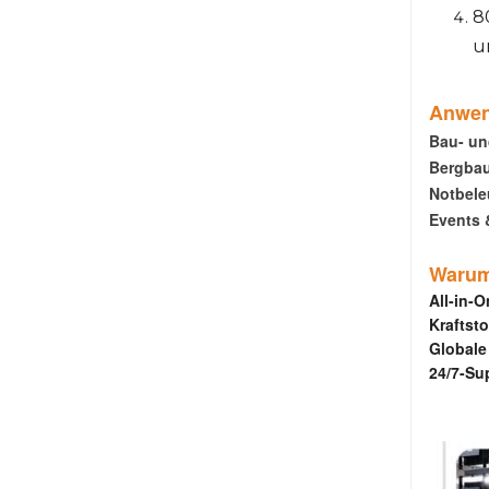
8
u
Anwe
Bau- un
Bergbau
Notbel
Events 
Warum 
All-in-
Kraftsto
Globale 
24/7-Su
Vollstä
im Fr