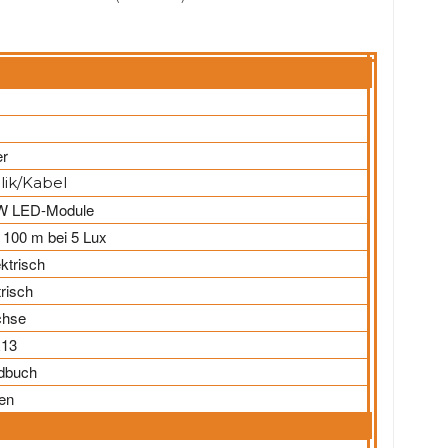
er
lik/Kabel
0W LED-Module
 100 m bei 5 Lux
ktrisch
risch
chse
R13
dbuch
fen