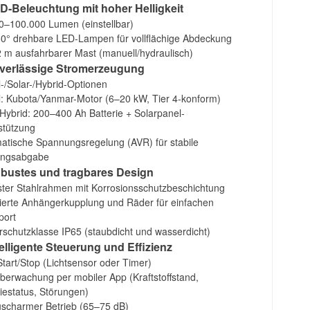
ED-Beleuchtung mit hoher Helligkeit
0–100.000 Lumen (einstellbar)
60° drehbare LED-Lampen für vollflächige Abdeckung
 m ausfahrbarer Mast (manuell/hydraulisch)
uverlässige Stromerzeugung
l-/Solar-/Hybrid-Optionen
l: Kubota/Yanmar-Motor (6–20 kW, Tier 4-konform)
-Hybrid: 200–400 Ah Batterie + Solarpanel-
stützung
atische Spannungsregelung (AVR) für stabile
ungsabgabe
obustes und tragbares Design
ter Stahlrahmen mit Korrosionsschutzbeschichtung
rierte Anhängerkupplung und Räder für einfachen
port
rschutzklasse IP65 (staubdicht und wasserdicht)
telligente Steuerung und Effizienz
Start/Stop (Lichtsensor oder Timer)
berwachung per mobiler App (Kraftstoffstand,
riestatus, Störungen)
scharmer Betrieb (65–75 dB)