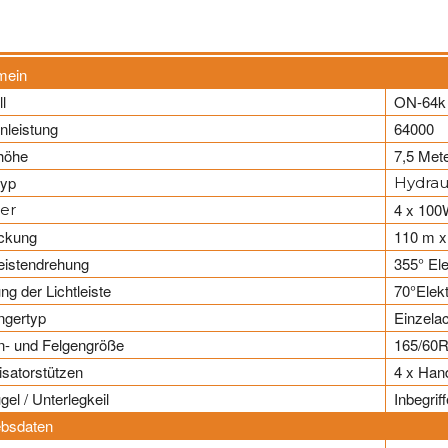
mein
l
ON-64k
leistung
64000
höhe
7,5 Met
typ
Hydrau
4 x 10
ter
ckung
110 m x
leistendrehung
355° Ele
ng der Lichtleiste
70°Elekt
ngertyp
Einzela
n- und Felgengröße
165/60
lisatorstützen
4 x Han
gel / Unterlegkeil
Inbegrif
ebsdaten