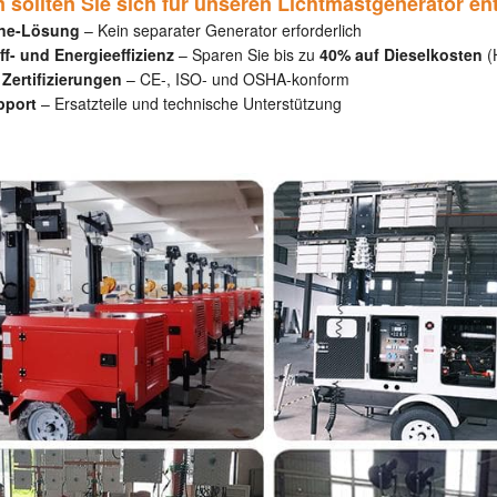
sollten Sie sich für unseren Lichtmastgenerator e
One-Lösung
– Kein separater Generator erforderlich
ff- und Energieeffizienz
– Sparen Sie bis zu
40% auf Dieselkosten
(
Zertifizierungen
– CE-, ISO- und OSHA-konform
pport
– Ersatzteile und technische Unterstützung
ndig netzunabhängige Beleuchtung. Ideal für nächtliche Bauarbeiten, N
eien. Im Vergleich zu herkömmlichen, kraftstoffbetriebenen Lichtmasten