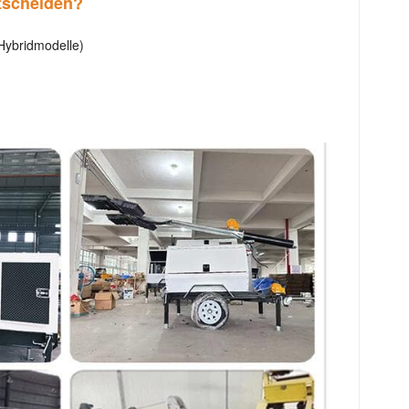
ntscheiden?
Hybridmodelle)
otfallrettung, Bergbau-/Ölfeldarbeiten und Veranstaltungen
 reduziert sich der Lärm und die Betriebskosten deutlich.