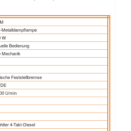
5M
-Metalldampflampe
0 W
elle Bedienung
le Mechanik
sche Feststellbremse
FDE
00 U/min
³
hlter 4-Takt-Diesel