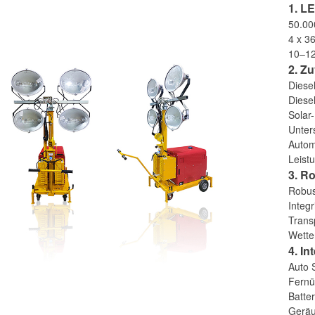
1. L
50.00
4 x 3
10–12
2. Z
Diese
Diese
Solar
Unter
Autom
Leist
3. R
Robus
Integ
Trans
Wette
4. In
Auto 
Fernü
Batte
Geräu