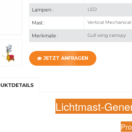
LED
Lampen :
Vertical Mechanical
Mast :
Gull wing canopy
Merkmale :
JETZT ANFRAGEN
UKTDETAILS
Lichtmast-Gener
Pro