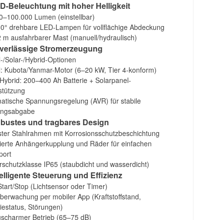
ED-Beleuchtung mit hoher Helligkeit
0–100.000 Lumen (einstellbar)
60° drehbare LED-Lampen für vollflächige Abdeckung
 m ausfahrbarer Mast (manuell/hydraulisch)
uverlässige Stromerzeugung
l-/Solar-/Hybrid-Optionen
l: Kubota/Yanmar-Motor (6–20 kW, Tier 4-konform)
-Hybrid: 200–400 Ah Batterie + Solarpanel-
stützung
atische Spannungsregelung (AVR) für stabile
ungsabgabe
obustes und tragbares Design
ter Stahlrahmen mit Korrosionsschutzbeschichtung
rierte Anhängerkupplung und Räder für einfachen
port
rschutzklasse IP65 (staubdicht und wasserdicht)
telligente Steuerung und Effizienz
Start/Stop (Lichtsensor oder Timer)
berwachung per mobiler App (Kraftstoffstand,
riestatus, Störungen)
scharmer Betrieb (65–75 dB)