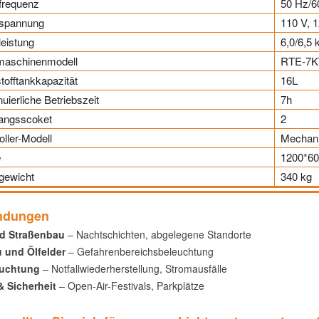
frequenz
50 Hz/6
spannung
110 V, 1
eistung
6,0/6,5
maschinenmodell
RTE-7
stofftankkapazität
16L
nuierliche Betriebszeit
7h
angsscoket
2
oller-Modell
Mechani
e
1200*6
gewicht
340 kg
ndungen
d Straßenbau
– Nachtschichten, abgelegene Standorte
 und Ölfelder
– Gefahrenbereichsbeleuchtung
euchtung
– Notfallwiederherstellung, Stromausfälle
& Sicherheit
– Open-Air-Festivals, Parkplätze