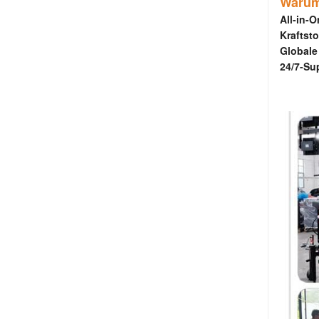
Warum 
All-in-
Kraftsto
Globale 
24/7-Su
Vollstä
im Fr