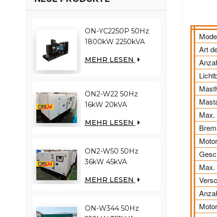
ON-YC2250P 50Hz
Model
1800kW 2250kVA
Art d
YUCHAI-Motor
MEHR LESEN
Anzah
YC12VC3000-D30
Dieselgenerator
Licht
Mast
ON2-W22 50Hz
Masta
16kW 20kVA
Max.
RICARDO Motor
MEHR LESEN
4YT23-20D
Brem
Dieselgenerator
Motor
ON2-W50 50Hz
Gesch
36kW 45kVA
Max. 
RICARDO Motor
Vers
MEHR LESEN
N4100ZDS-42
Anzah
Dieselgenerator
Motor
ON-W344 50Hz