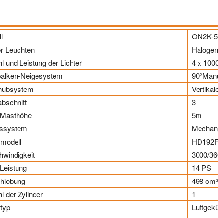
l
ON2K-
er Leuchten
Halogen
l und Leistung der Lichter
4 x 100
balken-Neigesystem
90°Manu
hubsystem
Vertika
bschnitt
3
 Masthöhe
5m
ssystem
Mechani
modell
HD192
windigkeit
3000/36
Leistung
14 PS
chiebung
498 cm
l der Zylinder
1
typ
Luftgekü