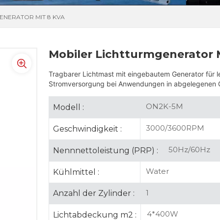
ENERATOR MIT 8 KVA
Mobiler Lichtturmgenerator 
Tragbarer Lichtmast mit eingebautem Generator für l
Stromversorgung bei Anwendungen in abgelegenen Ge
ON2K-5M
Modell :
3000/3600RPM
Geschwindigkeit :
50Hz/60Hz
Nennnettoleistung (PRP) :
Water
Kühlmittel :
1
Anzahl der Zylinder :
4*400W
Lichtabdeckung m2 :