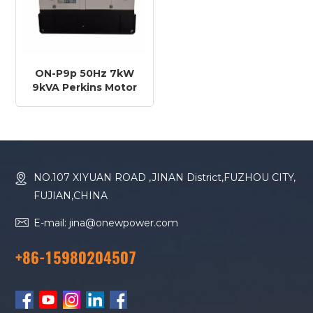
ON-P9p 50Hz 7kW
9kVA Perkins Motor
403A-11G1 Diesel-
Zerkleinerungsanlage
NO.107 XIYUAN ROAD ,JINAN District,FUZHOU CITY,
FUJIAN,CHINA
E-mail: jina@onewpower.com
+86-15980204507