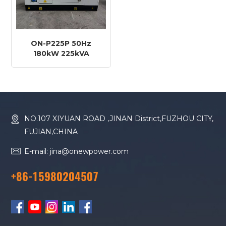
ON-P225P 50Hz
180kW 225kVA
Perkins Motor 1506A-
E88TAG2
Dieselgenerator
NO.107 XIYUAN ROAD ,JINAN District,FUZHOU CITY,
FUJIAN,CHINA
E-mail: jina@onewpower.com
+86-15980204507