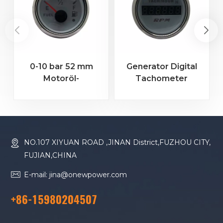
0-10 bar 52 mm
Generator Digital
Motoröl-
Tachometer
Kraftstofftemperatur-
Hourmeter – 5-Digit
Digitaldruck-Psi-
RPM Gauge & Engine
Füllstandsanzeige
Hour Counter for
Genset
NO.107 XIYUAN ROAD ,JINAN District,FUZHOU CITY,
FUJIAN,CHINA
E-mail: jina@onewpower.com
+86-15980204507