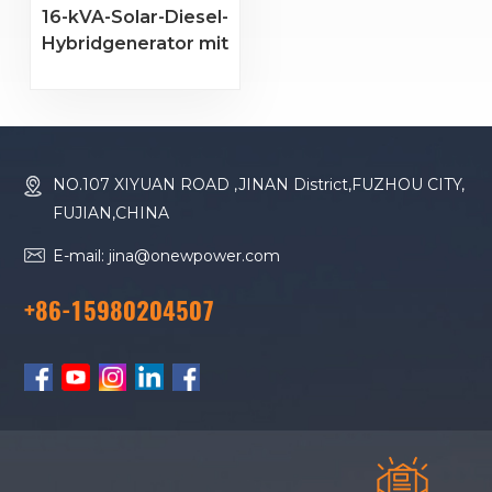
16-kVA-Solar-Diesel-
Hybridgenerator mit
faltbaren
Solarmodulen für
netzunabhängige
und industrielle
Anwendungen
NO.107 XIYUAN ROAD ,JINAN District,FUZHOU CITY,
FUJIAN,CHINA
E-mail: jina@onewpower.com
+86-15980204507