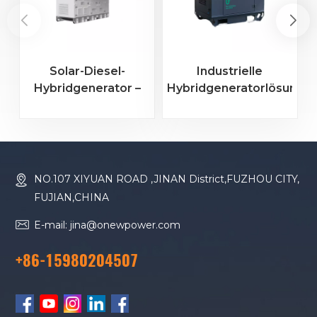
Solar-Diesel-
Industrielle
Hybridgenerator –
Hybridgeneratorlösung
All-in-One-Hybrid-
mit geräuscharmem
Stromversorgungssystem
Betrieb
mit faltbaren
Solarmodulen
NO.107 XIYUAN ROAD ,JINAN District,FUZHOU CITY,
FUJIAN,CHINA
E-mail: jina@onewpower.com
+86-15980204507