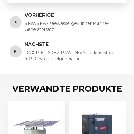
VORHERIGE
6 kW/6 kVA seewassergekühlter Marine-
Generatorsatz
NÄCHSTE
ONX-P16P 60Hz 13kW 16kVA Perkins Motor
403D-15G Dieselgenerator
VERWANDTE PRODUKTE