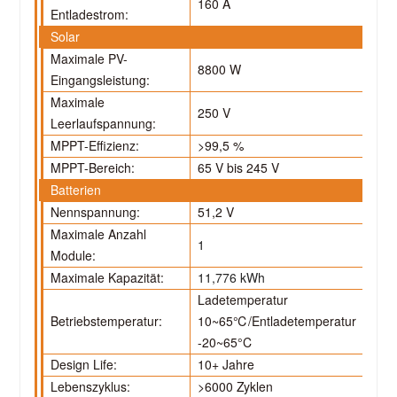
160 A
Entladestrom:
Solar
Maximale PV-
8800 W
Eingangsleistung:
Maximale
250 V
Leerlaufspannung:
MPPT-Effizienz:
>99,5 %
MPPT-Bereich:
65 V bis 245 V
Batterien
Nennspannung:
51,2 V
Maximale Anzahl
1
Module:
Maximale Kapazität:
11,776 kWh
Ladetemperatur
Betriebstemperatur:
10~65
℃
/Entladetemperatur
-20~65°C
Design Life:
10+ Jahre
Lebenszyklus:
>6000 Zyklen