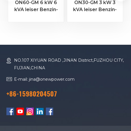
ON60-GM 6 kW 6
ON30-GM 3 kW 3
kVA leiser Benzin-
kVA leiser Benzin-
Schiffsgenerator
Schiffsgenerator
NO.107 XIYUAN ROAD ,JINAN District,FUZHOU CITY,
FUJIAN,CHINA
E-mail: jina@onewpower.com
+86-15980204507