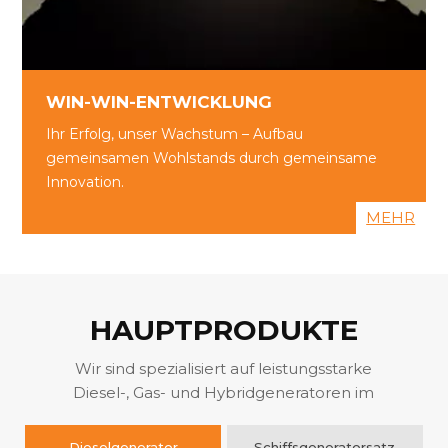
Ihr Erfolg, unser Wachstum – Aufbau
gemeinsamen Wohlstands durch
gemeinsame Innovation.
WIN-WIN-ENTWICKLUNG
MEHR
Ihr Erfolg, unser Wachstum – Aufbau
gemeinsamen Wohlstands durch gemeinsame
Innovation.
MEHR
HAUPTPRODUKTE
Wir sind spezialisiert auf leistungsstarke
Diesel-, Gas- und Hybridgeneratoren im
Leistungsbereich von 5 kVA bis 3000 kVA, die
für industrielle, gewerbliche und
Dieselgenerator
Schiffsgeneratorsatz