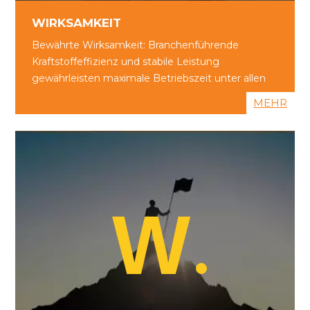
allen Bedingungen.
WIRKSAMKEIT
MEHR
Bewährte Wirksamkeit: Branchenführende
Kraftstoffeffizienz und stabile Leistung
gewährleisten maximale Betriebszeit unter allen
Bedingungen.
MEHR
W
W
WIN-WIN-ENTWICKLUNG