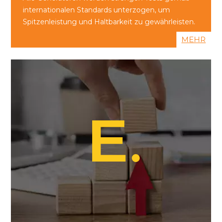
internationalen Standards unterzogen, um
Spitzenleistung und Haltbarkeit zu gewährleisten.
MEHR
E
E
WIRKSAMKEIT
Bewährte Wirksamkeit: Branchenführende
Kraftstoffeffizienz und stabile Leistung
gewährleisten maximale Betriebszeit unter