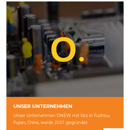
und individuelle Stromversorgungslösungen,
die auf Ihre Bedürfnisse zugeschnitten sind.
O
O
UNSER UNTERNEHMEN
Unser Unternehmen ONEW mit Sitz in
Fuzhou, Fujian, China, wurde 2001 gegründet.
MEHR
UNSER UNTERNEHMEN
Unser Unternehmen ONEW mit Sitz in Fuzhou,
Fujian, China, wurde 2001 gegründet.