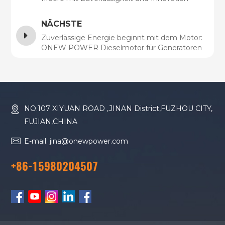
NÄCHSTE
Zuverlässige Energie beginnt mit dem Motor:
ONEW POWER Dieselmotor für Generatoren
NO.107 XIYUAN ROAD ,JINAN District,FUZHOU CITY,
FUJIAN,CHINA
E-mail: jina@onewpower.com
+86-15980204507